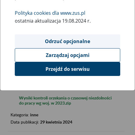
Polityka cookies dla www.zus.pl
ostatnia aktualizacja 19.08.2024 r.
Odrzuć opcjonalne
Szukana fraza:
Zarządzaj opcjami
Szukana kategoria:
Wyniki:
2843
Przejdź do serwisu
Wyniki kontroli orzekania o czasowej niezdolności
do pracy wg woj. w 2023.zip
Kategoria:
inne
Data publikacji:
29 kwietnia 2024