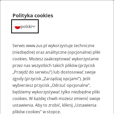
Portal
Statystyczny
Polityka cookies
Menu
ZUS
polski
Portal Statystyczny ZUS
Serwis www.zus.pl wykorzystuje techniczne
(niezbędne) oraz analityczne (opcjonalne) pliki
Wyniki wyszukiwania
cookies. Możesz zaakceptować wykorzystanie
przez nas wszystkich takich plików (przycisk
Kategoria
„Przejdź do serwisu”) lub dostosować swoje
zgody (przycisk „Zarządzaj opcjami”). Jeśli
Szukaj
wybierzesz przycisk „Odrzuć opcjonalne”,
będziemy wykorzystywać tylko niezbędne pliki
cookies. W każdej chwili możesz zmienić swoje
ustawienia. Aby to zrobić, kliknij „Ustawienia
plików cookies” w stopce.
SZUKAJ