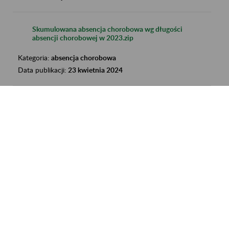
Skumulowana absencja chorobowa wg długości
absencji chorobowej w 2023.zip
Kategoria:
absencja chorobowa
Data publikacji:
23 kwietnia 2024
Skumulowana absencja chorobowa w I kw. 2024 r.
z tytułu choroby własnej osób ubezpieczonych w
ZUS według województw.xlsx
Kategoria:
absencja chorobowa
Data publikacji:
23 kwietnia 2024
Skumulowana absencja chorobowa wg
województw w 2023.zip
Kategoria:
absencja chorobowa
Data publikacji:
23 kwietnia 2024