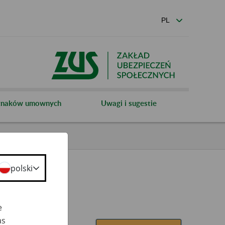
 znaków umownych
Uwagi i sugestie
polski
e
as