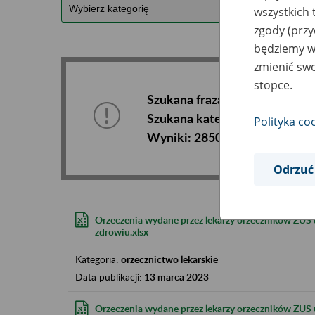
wszystkich 
zgody (przy
będziemy wy
zmienić swo
stopce.
Szukana fraza:
Szukana kategoria:
Polityka co
Wyniki:
2850
Odrzuć
Orzeczenia wydane przez lekarzy orzeczników ZUS
zdrowiu.xlsx
Kategoria:
orzecznictwo lekarskie
Data publikacji:
13 marca 2023
Orzeczenia wydane przez lekarzy orzeczników ZUS