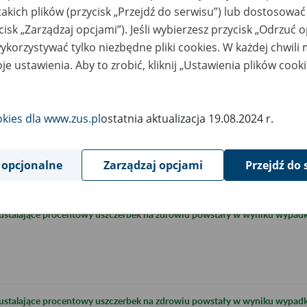
takich plików (przycisk „Przejdź do serwisu”) lub dostosować
cisk „Zarządzaj opcjami”). Jeśli wybierzesz przycisk „Odrzuć 
korzystywać tylko niezbędne pliki cookies. W każdej chwili
je ustawienia. Aby to zrobić, kliknij „Ustawienia plików cook
okies dla www.zus.pl
ostatnia aktualizacja 19.08.2024 r.
 opcjonalne
Zarządzaj opcjami
Przejdź do 
 ustalające procentowy uszczerbek na zdrowiu powstały w wyniku wypad
 ustalające procentowy uszczerbek na zdrowiu powstały w wyniku wypad