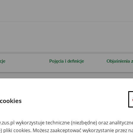
cje
Pojęcia i definicje
Objaśnienia
 cookies
zus.pl wykorzystuje techniczne (niezbędne) oraz analityczn
Szukaj
) pliki cookies. Możesz zaakceptować wykorzystanie przez n