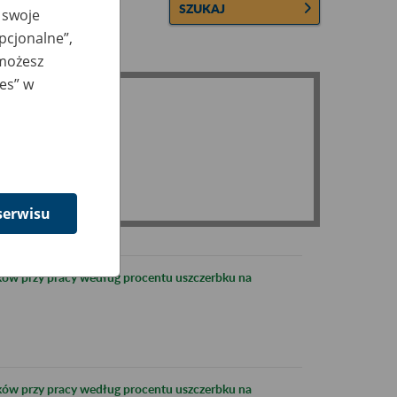
SZUKAJ
 swoje
opcjonalne”,
 możesz
ies” w
serwisu
ków przy pracy według procentu uszczerbku na
ków przy pracy według procentu uszczerbku na