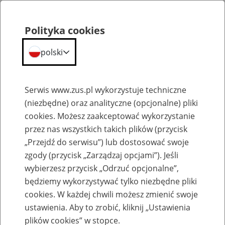
Portal
Statystyczny
Polityka cookies
Menu
ZUS
polski
Portal Statystyczny ZUS
Serwis www.zus.pl wykorzystuje techniczne
(niezbędne) oraz analityczne (opcjonalne) pliki
Wyniki wyszukiwania
cookies. Możesz zaakceptować wykorzystanie
przez nas wszystkich takich plików (przycisk
Kategoria
„Przejdź do serwisu”) lub dostosować swoje
zgody (przycisk „Zarządzaj opcjami”). Jeśli
Szukaj
wybierzesz przycisk „Odrzuć opcjonalne”,
będziemy wykorzystywać tylko niezbędne pliki
cookies. W każdej chwili możesz zmienić swoje
ustawienia. Aby to zrobić, kliknij „Ustawienia
plików cookies” w stopce.
SZUKAJ