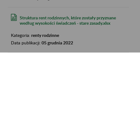
Struktura rent rodzinnych, które zostały przyznane
według wysokości świadczeń - stare zasady.xlsx
Kategoria:
renty rodzinne
Data publikacji:
05 grudnia 2022
Struktura rent rodzinnych, które zostały przyznane
według wysokości świadczeń - stare zasady.xlsx
Kategoria:
renty rodzinne
Data publikacji:
05 grudnia 2022
Struktura rent rodzinnych, które zostały przyznane
według wysokości świadczeń - stare zasady.xlsx
Kategoria:
renty rodzinne
Data publikacji:
05 grudnia 2022