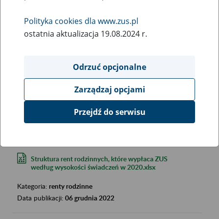
Polityka cookies dla www.zus.pl
ostatnia aktualizacja 19.08.2024 r.
Odrzuć opcjonalne
Szukana fraza:
Zarządzaj opcjami
Szukana kategoria:
Wyniki:
2850
Przejdź do serwisu
Struktura rent rodzinnych, które wypłaca ZUS
według wysokości świadczeń w 2020.xlsx
Kategoria:
renty rodzinne
Data publikacji:
06 grudnia 2022