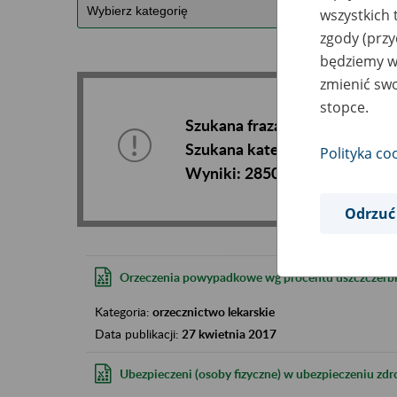
wszystkich 
zgody (przy
będziemy wy
zmienić swo
stopce.
Szukana fraza:
Szukana kategoria:
Polityka co
Wyniki:
2850
Odrzuć
Orzeczenia powypadkowe wg procentu uszczczerbku
Kategoria:
orzecznictwo lekarskie
Data publikacji:
27 kwietnia 2017
Ubezpieczeni (osoby fizyczne) w ubezpieczeniu zd