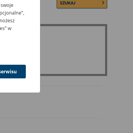
SZUKAJ
 swoje
opcjonalne”,
 możesz
ies” w
serwisu