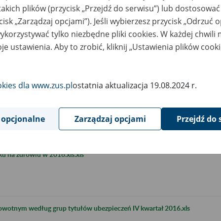
takich plików (przycisk „Przejdź do serwisu”) lub dostosować
cisk „Zarządzaj opcjami”). Jeśli wybierzesz przycisk „Odrzuć 
korzystywać tylko niezbędne pliki cookies. W każdej chwili
je ustawienia. Aby to zrobić, kliknij „Ustawienia plików cook
okies dla www.zus.pl
ostatnia aktualizacja 19.08.2024 r.
 opcjonalne
Zarządzaj opcjami
Przejdź do 
 na zdrowiu w 2016.xls.xls
rowotnym według grup tytułów ubezpieczeń IV kwartał 2016.xls