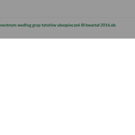
rowotnym według grup tytułów ubezpieczeń III kwartał 2016.xls
onych w ZUS w I półroczu 2016 roku.pdf
 ZUS według wysokości świadczenia i płci - stan w grudniu 2015 r..xls
płci - stan w grudniu 2015 r..xls