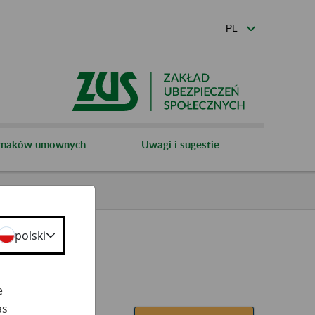
 znaków umownych
Uwagi i sugestie
polski
e
as