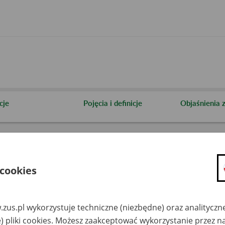
cje
Pojęcia i definicje
Objaśnienia
 cookies
zus.pl wykorzystuje techniczne (niezbędne) oraz analityczn
Szukaj
) pliki cookies. Możesz zaakceptować wykorzystanie przez n