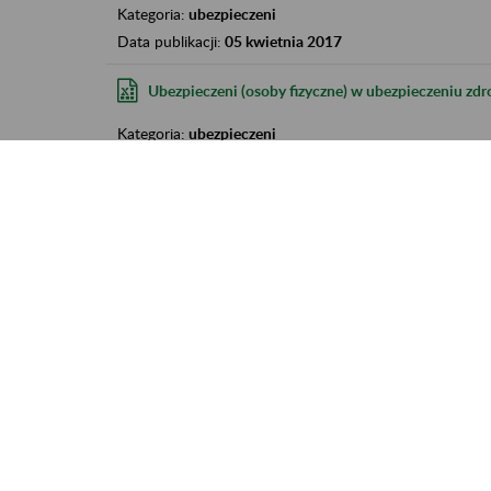
Kategoria:
ubezpieczeni
Data publikacji:
05 kwietnia 2017
Ubezpieczeni (osoby fizyczne) w ubezpieczeniu zd
Kategoria:
ubezpieczeni
Data publikacji:
05 kwietnia 2017
Informacja o absencji chorobowej osób ubezpiecz
Kategoria:
Data publikacji:
08 listopada 2016
Struktura emerytur pomostowych wypłacanych przez
Kategoria:
inne
Data publikacji:
27 października 2016
Osoby pobierające emeryturę pomostową wg wieku i 