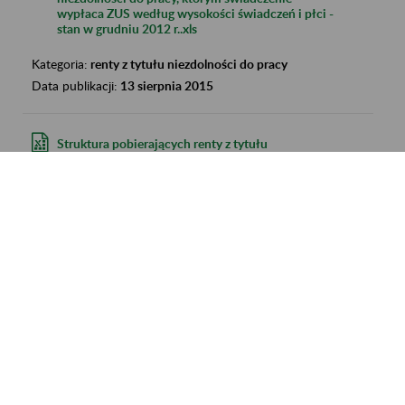
wypłaca ZUS według wysokości świadczeń i płci -
stan w grudniu 2012 r..xls
Kategoria:
renty z tytułu niezdolności do pracy
Data publikacji:
13 sierpnia 2015
Struktura pobierających renty z tytułu
niezdolności do pracy wypadkowe, którym
świadczenie wypłaca ZUS według wysokości
świadczeń i płci - stan w grudniu 2012 r..xls
Kategoria:
renty z tytułu niezdolności do pracy
Data publikacji:
13 sierpnia 2015
Struktura rent rodzinnych, które zostały przyznane
w 2014 r. według wysokości świadczeń w grudniu
2014 r. - nowe zasady.xls
Kategoria:
renty rodzinne
Data publikacji:
13 sierpnia 2015