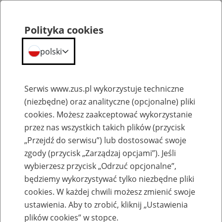
Portal
Statystyczny
Polityka cookies
Menu
ZUS
polski
Portal Statystyczny ZUS
Serwis www.zus.pl wykorzystuje techniczne
(niezbędne) oraz analityczne (opcjonalne) pliki
Wyniki wyszukiwania
cookies. Możesz zaakceptować wykorzystanie
przez nas wszystkich takich plików (przycisk
Kategoria
„Przejdź do serwisu”) lub dostosować swoje
zgody (przycisk „Zarządzaj opcjami”). Jeśli
Szukaj
wybierzesz przycisk „Odrzuć opcjonalne”,
będziemy wykorzystywać tylko niezbędne pliki
cookies. W każdej chwili możesz zmienić swoje
ustawienia. Aby to zrobić, kliknij „Ustawienia
plików cookies” w stopce.
SZUKAJ