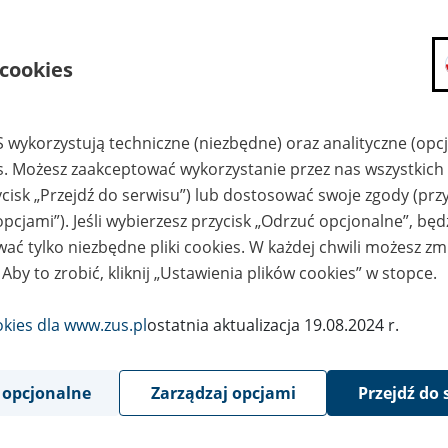
woty 250% prognozowanego prz
ynagrodzenia, stosowanej w okr
 cookies
tycznia 2024 r. do dnia 31 grudni
stalaniu podstawy wymiaru skła
 wykorzystują techniczne (niezbędne) oraz analityczne (opc
es. Możesz zaakceptować wykorzystanie przez nas wszystkich 
bezpieczenie chorobowe osób, k
ycisk „Przejdź do serwisu”) lub dostosować swoje zgody (przy
bezpieczeniu chorobowemu pod
opcjami”). Jeśli wybierzesz przycisk „Odrzuć opcjonalne”, bę
ać tylko niezbędne pliki cookies. W każdej chwili możesz zm
obrowolnie
 Aby to zrobić, kliknij „Ustawienia plików cookies” w stopce.
1
okies dla www.zus.pl
ostatnia aktualizacja 19.08.2024 r.
grudnia
2023
 opcjonalne
Zarządzaj opcjami
Przejdź do 
podstawie art. 20 ust. 4 ustawy z dnia 13 października 1998 r. o
łecznych (Dz. U. z 2023 r. poz. 1230, 1429, 1672 i 1941) ogłasza