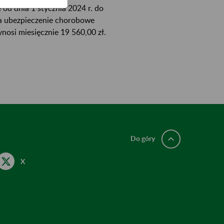
d dnia 1 stycznia 2024 r. do
na ubezpieczenie chorobowe
osi miesięcznie 19 560,00 zł.
Do góry
X