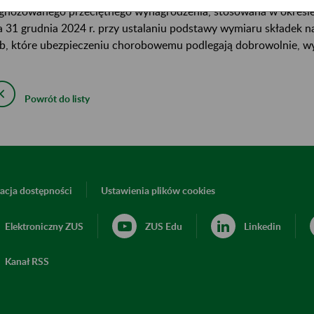
gnozowanego przeciętnego wynagrodzenia, stosowana w okresie o
a 31 grudnia 2024 r. przy ustalaniu podstawy wymiaru składek 
b, które ubezpieczeniu chorobowemu podlegają dobrowolnie, wyn
Powrót do listy
acja dostępności
Ustawienia plików cookies
Elektroniczny ZUS
ZUS Edu
Linkedin
Kanał RSS