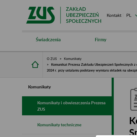
Kontakt
Świadczenia
Firmy
O ZUS
Komunikaty
Komunikat Prezesa Zakładu Ubezpieczeń Społecznych z d
2024 r. przy ustalaniu podstawy wymiaru składek na ubez
Komunikaty
Komunikaty i obwieszczenia Prezesa
ZUS
K
Komunikaty techniczne
S