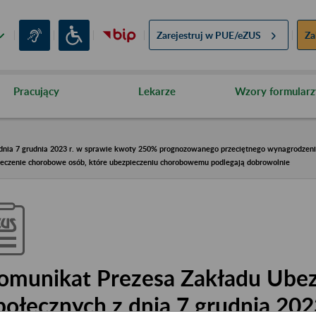
Zarejestruj w
PUE/eZUS
Za
Pracujący
Lekarze
Wzory formularz
nia 7 grudnia 2023 r. w sprawie kwoty 250% prognozowanego przeciętnego wynagrodzenia, 
pieczenie chorobowe osób, które ubezpieczeniu chorobowemu podlegają dobrowolnie
omunikat Prezesa Zakładu Ube
połecznych z dnia 7 grudnia 202