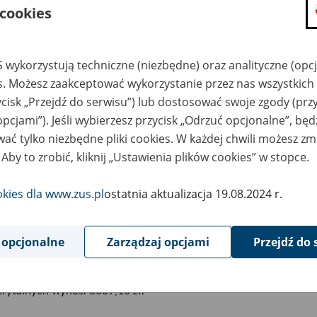
woty przychodu odpowiadające
 cookies
rzeciętnego miesięcznego wynag
 wykorzystują techniczne (niezbędne) oraz analityczne (opc
wartał 2019 r. ogłoszonego do 
es. Możesz zaakceptować wykorzystanie przez nas wszystkich 
merytalnych stosowanej przy za
ycisk „Przejdź do serwisu”) lub dostosować swoje zgody (przy
opcjami”). Jeśli wybierzesz przycisk „Odrzuć opcjonalne”, bę
ocjalnej
ać tylko niezbędne pliki cookies. W każdej chwili możesz zm
 Aby to zrobić, kliknij „Ustawienia plików cookies” w stopce.
9
lutego
2020
okies dla www.zus.pl
ostatnia aktualizacja 19.08.2024 r.
podstawie art. 10 ust. 9 ustawy z dnia 27 czerwca 2003 r. o rencie
 opcjonalne
Zarządzaj opcjami
Przejdź do 
5, 1622, 1818 i 2473) ogłasza się, że od dnia 1 marca 2020 r. 
 przeciętnego miesięcznego wynagrodzenia za IV kwartał 2019 r
rytalnych wynosi 3639,10 zł.