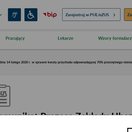
Zarejestruj w
PUE/eZUS
Za
Pracujący
Lekarze
Wzory formularz
nia 14 lutego 2020 r. w sprawie kwoty przychodu odpowiadającej 70% przeciętnego miesi
omunikat Prezesa Zakładu Ube
połecznych z dnia 14 lutego 202