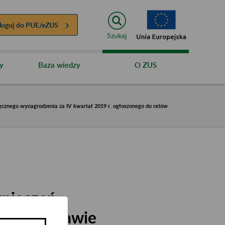
loguj do
PUE/eZUS
Szukaj
y
Baza wiedzy
O ZUS
ęcznego wynagrodzenia za IV kwartał 2019 r. ogłoszonego do celów
zpieczeń
0 r. w sprawie