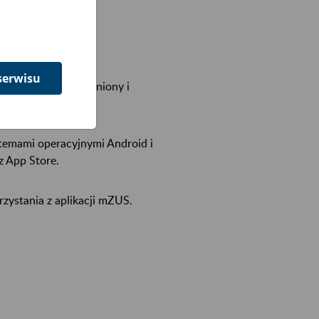
alnym,
S,
serwisu
o klient uwierzytelniony i
ji.
stemami operacyjnymi Android i
z App Store.
zystania z aplikacji mZUS.