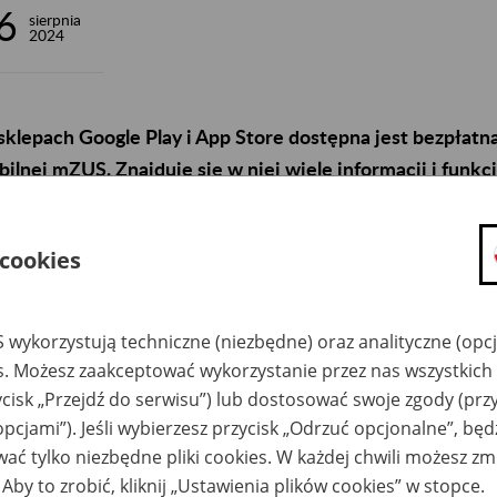
6
sierpnia
2024
klepach Google Play i App Store dostępna jest bezpłatna 
ilnej mZUS. Znajduje się w niej wiele informacji i funkcj
iadczeniobiorców.
 cookies
ychczas dzięki aplikacji mZUS klienci ZUS mogli w prosty i szyb
adczenia dla rodzin. Teraz mogą również przejrzeć informacje o:
zgłoszeniach do ubezpieczeń społecznych i ubezpieczenia zdrow
 wykorzystują techniczne (niezbędne) oraz analityczne (opc
ubezpieczeniom oraz danych płatników składek ubezpieczonego
es. Możesz zaakceptować wykorzystanie przez nas wszystkich 
członkach rodziny zgłoszonych do ubezpieczenia zdrowotnego,
ycisk „Przejdź do serwisu”) lub dostosować swoje zgody (przy
pobieranych zasiłkach oraz emeryturach i rentach,
opcjami”). Jeśli wybierzesz przycisk „Odrzuć opcjonalne”, bę
ać tylko niezbędne pliki cookies. W każdej chwili możesz zm
zaświadczeniach lekarskich (e-ZLA).
 Aby to zrobić, kliknij „Ustawienia plików cookies” w stopce.