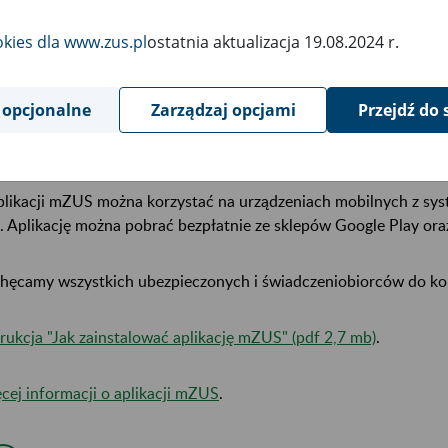
plikacji mZUS można też:
okies dla www.zus.pl
ostatnia aktualizacja 19.08.2024 r.
wyliczyć prognozowaną kwotę emerytury w kalkulatorze emeryt
zarezerwować e-wizytę, czyli wideorozmowę z pracownikiem ZU
 opcjonalne
Zarządzaj opcjami
Przejdź do 
zadzwonić na infolinię ZUS (Centrum Kontaktu Klientów ZUS) jak
uzyskać informacje na temat konkretnej sprawy lub swojej sytuac
plikacji mZUS można korzystać na urządzeniach mobilnych z sy
. Aplikację można pobrać bezpłatnie ze sklepów Google Play ora
hęcamy wszystkich ubezpieczonych i świadczeniobiorców do kor
trukcja "Jak zainstalować aplikację mZUS" (pdf 2,7 mb)
.
cej informacji o aplikacji mZUS
.