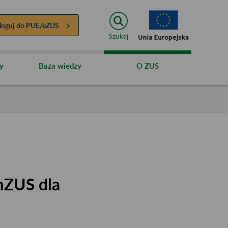
loguj do
PUE/eZUS
Szukaj
y
Baza wiedzy
O ZUS
mZUS dla