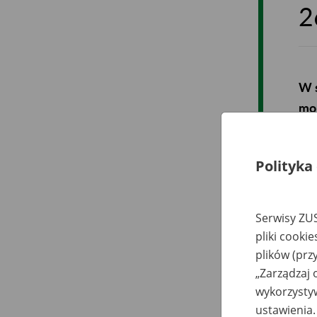
2
W s
mob
św
Polityka
Dot
świ
Serwisy ZUS
pliki cooki
plików (prz
„Zarządzaj 
wykorzystyw
ustawienia.