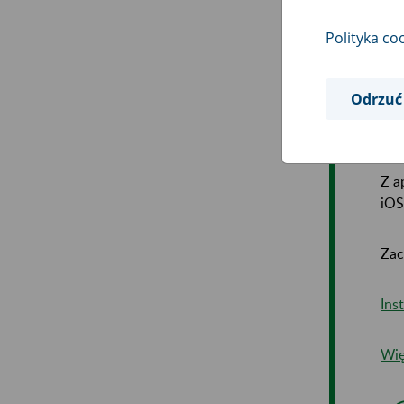
W a
Polityka co
Odrzuć
Z a
iOS
Zac
Ins
Wię