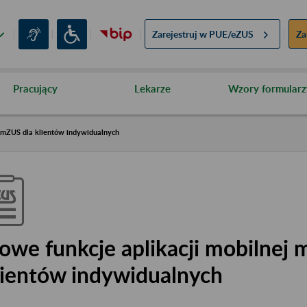
Zarejestruj w
PUE/eZUS
Za
Pracujący
Lekarze
Wzory formularz
j mZUS dla klientów indywidualnych
owe funkcje aplikacji mobilnej 
lientów indywidualnych