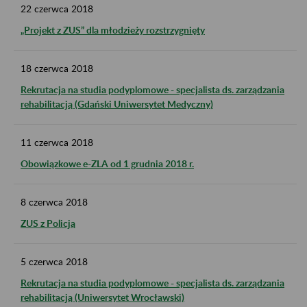
22
czerwca
2018
„Projekt z ZUS” dla młodzieży rozstrzygnięty
18
czerwca
2018
Rekrutacja na studia podyplomowe - specjalista ds. zarządzania
rehabilitacją (Gdański Uniwersytet Medyczny)
11
czerwca
2018
Obowiązkowe e-ZLA od 1 grudnia 2018 r.
8
czerwca
2018
ZUS z Policją
5
czerwca
2018
Rekrutacja na studia podyplomowe - specjalista ds. zarządzania
rehabilitacją (Uniwersytet Wrocławski)