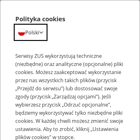
Polityka cookies
Polski
Menu
Szukaj
Serwisy ZUS wykorzystują techniczne
(niezbędne) oraz analityczne (opcjonalne) pliki
cookies. Możesz zaakceptować wykorzystanie
O ZUS
przez nas wszystkich takich plików (przycisk
„Przejdź do serwisu”) lub dostosować swoje
zgody (przycisk „Zarządzaj opcjami”). Jeśli
wybierzesz przycisk „Odrzuć opcjonalne”,
będziemy wykorzystywać tylko niezbędne pliki
Aktualności
cookies. W każdej chwili możesz zmienić swoje
ustawienia. Aby to zrobić, kliknij „Ustawienia
6
lipca
2018
plików cookies” w stopce.