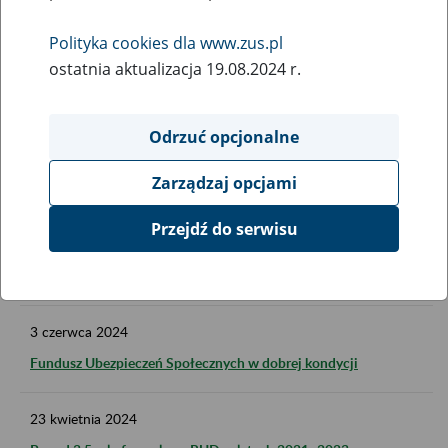
Nowa prognoza Funduszu Ubezpieczeń Społecznych
Polityka cookies dla www.zus.pl
ostatnia aktualizacja 19.08.2024 r.
13
grudnia
2024
Fundusz Ubezpieczeń Społecznych niezmiennie stabilny
Odrzuć opcjonalne
29
sierpnia
2024
Zarządzaj opcjami
Bardzo dobra sytuacja FUS
Przejdź do serwisu
13
sierpnia
2024
Coraz mniej umów o dzieło
3
czerwca
2024
Fundusz Ubezpieczeń Społecznych w dobrej kondycji
23
kwietnia
2024