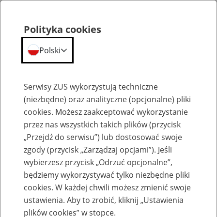
Polityka cookies
Polski
Menu
Szukaj
Serwisy ZUS wykorzystują techniczne
(niezbędne) oraz analityczne (opcjonalne) pliki
cookies. Możesz zaakceptować wykorzystanie
Dla mediów
przez nas wszystkich takich plików (przycisk
„Przejdź do serwisu”) lub dostosować swoje
zgody (przycisk „Zarządzaj opcjami”). Jeśli
wybierzesz przycisk „Odrzuć opcjonalne”,
będziemy wykorzystywać tylko niezbędne pliki
Analizy i raporty ZUS
cookies. W każdej chwili możesz zmienić swoje
ustawienia. Aby to zrobić, kliknij „Ustawienia
15
stycznia
2025
plików cookies” w stopce.