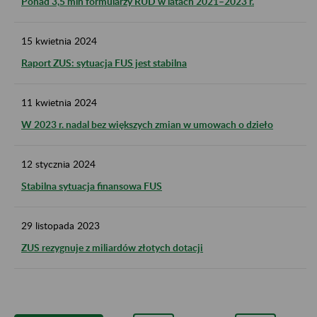
Ponad 3,5 mln formularzy RUD w latach 2021–2023 r.
15
kwietnia
2024
Raport ZUS: sytuacja FUS jest stabilna
11
kwietnia
2024
W 2023 r. nadal bez większych zmian w umowach o dzieło
12
stycznia
2024
Stabilna sytuacja finansowa FUS
29
listopada
2023
ZUS rezygnuje z miliardów złotych dotacji