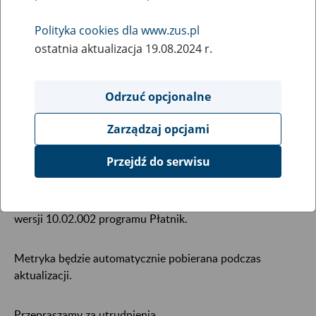
zgłoszeniowych i rozliczeniowych dla
programu Płatnik
Polityka cookies dla www.zus.pl
ostatnia aktualizacja 19.08.2024 r.
21
października
2022
Odrzuć opcjonalne
21 października 2022 r. w godzinach 18:00 – 23:30
mogą
Zarządzaj opcjami
wystąpić w programie Płatnik ograniczenia w komunikacji
Przejdź do serwisu
elektronicznej z ZUS.
W tym czasie planujemy wdrożenie nowej metryki dla
wersji 10.02.002 programu Płatnik.
Metryka będzie automatycznie pobierana podczas
aktualizacji.
Przepraszamy za utrudnienia.