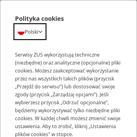
Polityka cookies
Polski
Menu
Szukaj
Serwisy ZUS wykorzystują techniczne
(niezbędne) oraz analityczne (opcjonalne) pliki
cookies. Możesz zaakceptować wykorzystanie
Komunikaty
przez nas wszystkich takich plików (przycisk
„Przejdź do serwisu”) lub dostosować swoje
zgody (przycisk „Zarządzaj opcjami”). Jeśli
wybierzesz przycisk „Odrzuć opcjonalne”,
będziemy wykorzystywać tylko niezbędne pliki
cookies. W każdej chwili możesz zmienić swoje
Ograniczenie w dostępie do portalu PUE
ustawienia. Aby to zrobić, kliknij „Ustawienia
ZUS 19 sierpnia 2024 r.
plików cookies” w stopce.