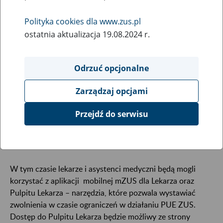
19
sierpnia
Polityka cookies dla www.zus.pl
2024
ostatnia aktualizacja 19.08.2024 r.
Odrzuć opcjonalne
W związku z koniecznością przeprowadzenia prac
serwisowych, w poniedziałek -
Zarządzaj opcjami
19 sierpnia od godziny 20:00 do godziny 23:00
wystąpią ograniczenia w dostępie do portalu
Przejdź do serwisu
Platformy Usług Elektronicznych ZUS i wszystkich
jego funkcji.
W tym czasie lekarze i asystenci medyczni będą mogli
korzystać z aplikacji mobilnej mZUS dla Lekarza oraz
Pulpitu Lekarza – narzędzia, które pozwala wystawiać
zwolnienia w czasie ograniczeń w działaniu PUE ZUS.
Dostęp do Pulpitu Lekarza będzie możliwy ze strony