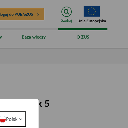
loguj do
PUE/eZUS
Szukaj
y
Baza wiedzy
O ZUS
mu Płatnik 5
Polski