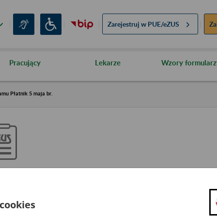
Zarejestruj w
PUE/eZUS
Za
Pracujący
Lekarze
Wzory formularz
mu Płatnik 5 maja br.
drożenie nowej metryki progra
aja br.
 cookies