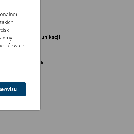
jonalne)
takich
cisk
graniczenia w komunikacji
dziemy
ienić swoje
002 programu Płatnik.
serwisu