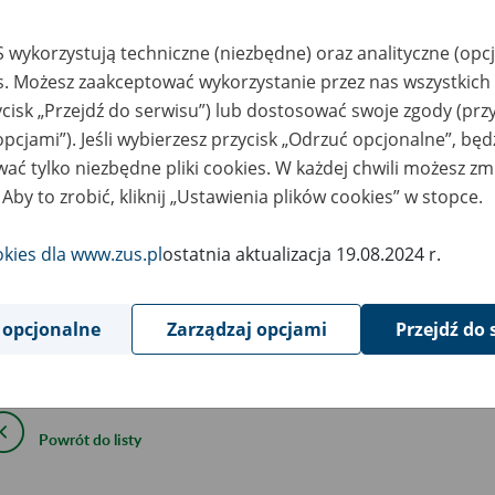
maja
2023
 wykorzystują techniczne (niezbędne) oraz analityczne (opc
es. Możesz zaakceptować wykorzystanie przez nas wszystkich 
ycisk „Przejdź do serwisu”) lub dostosować swoje zgody (przy
aja 2023 r., w godzinach 18:00 – 23:30 mogą wystąpić o
opcjami”). Jeśli wybierzesz przycisk „Odrzuć opcjonalne”, bę
ać tylko niezbędne pliki cookies. W każdej chwili możesz zm
ktronicznej z ZUS w programie Płatnik.
 Aby to zrobić, kliknij „Ustawienia plików cookies” w stopce.
ym czasie planujemy wdrożenie nowej metryki dla wersji 10.02.
okies dla www.zus.pl
ostatnia aktualizacja 19.08.2024 r.
ryka będzie automatycznie pobierana podczas aktualizacji.
 opcjonalne
Zarządzaj opcjami
Przejdź do 
epraszamy za utrudnienia.
Powrót do listy