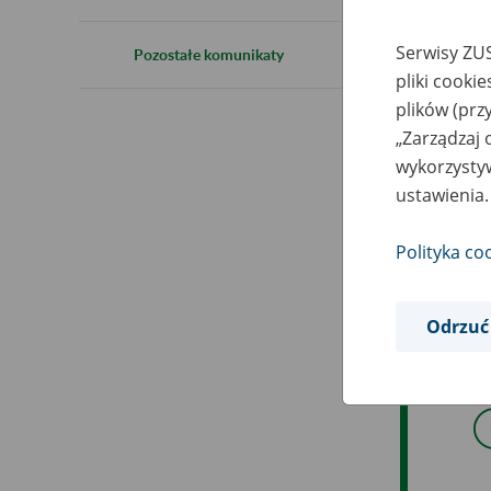
5
Serwisy ZUS
Pozostałe komunikaty
pliki cooki
plików (prz
5 m
„Zarządzaj 
wykorzystyw
ele
ustawienia.
W t
Polityka co
Met
Odrzuć
Prz