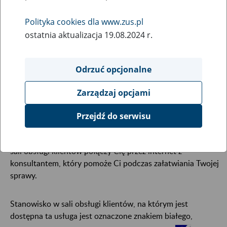
5
września
2016
Polityka cookies dla www.zus.pl
ostatnia aktualizacja 19.08.2024 r.
Jesteś osobą niesłyszącą? W trakcie wizyty w naszych
placówkach możesz skorzystać z bezpłatnej pomocy
Odrzuć opcjonalne
wideotłumacza języka migowego.
Zarządzaj opcjami
W salach obsługi klientów w wybranych placówkach ZUS
osoby niesłyszące mogą skorzystać z pomocy
Przejdź do serwisu
konsultantów Centrum Obsługi Telefonicznej, którzy
posługują się polskim językiem migowym (PJM). Pracownik
sali obsługi klientów połączy Cię przez internet z
konsultantem, który pomoże Ci podczas załatwiania Twojej
sprawy.
Stanowisko w sali obsługi klientów, na którym jest
dostępna ta usługa jest oznaczone znakiem białego,