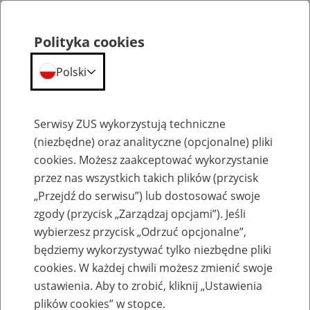
Polityka cookies
Polski
Menu
Szukaj
Serwisy ZUS wykorzystują techniczne
(niezbędne) oraz analityczne (opcjonalne) pliki
cookies. Możesz zaakceptować wykorzystanie
Informacje dla osób niesłyszących
przez nas wszystkich takich plików (przycisk
„Przejdź do serwisu”) lub dostosować swoje
zgody (przycisk „Zarządzaj opcjami”). Jeśli
wybierzesz przycisk „Odrzuć opcjonalne”,
będziemy wykorzystywać tylko niezbędne pliki
Wideotłumacz języka migowego w
cookies. W każdej chwili możesz zmienić swoje
placówkach ZUS
ustawienia. Aby to zrobić, kliknij „Ustawienia
plików cookies” w stopce.