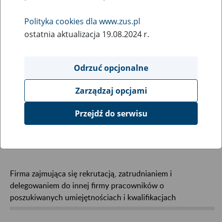
Wybierz hasła na literę:
Polityka cookies dla www.zus.pl
ostatnia aktualizacja 19.08.2024 r.
Odrzuć opcjonalne
Zarządzaj opcjami
Agencja pracy
Przejdź do serwisu
tymczasowej
Firma zajmująca się rekrutacją, zatrudnianiem i
delegowaniem do innej firmy pracowników o
poszukiwanych umiejętnościach i kwalifikacjach