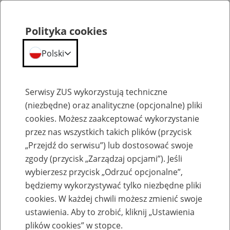
Polityka cookies
Polski
Menu
Szukaj
Serwisy ZUS wykorzystują techniczne
(niezbędne) oraz analityczne (opcjonalne) pliki
cookies. Możesz zaakceptować wykorzystanie
Kalendarium
przez nas wszystkich takich plików (przycisk
„Przejdź do serwisu”) lub dostosować swoje
zgody (przycisk „Zarządzaj opcjami”). Jeśli
wybierzesz przycisk „Odrzuć opcjonalne”,
będziemy wykorzystywać tylko niezbędne pliki
Dni Seniora 2025
cookies. W każdej chwili możesz zmienić swoje
ustawienia. Aby to zrobić, kliknij „Ustawienia
15
września
2025
plików cookies” w stopce.