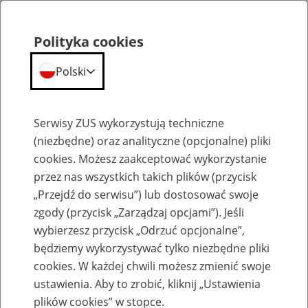
Polityka cookies
Polski
Menu
Szukaj
Serwisy ZUS wykorzystują techniczne
(niezbędne) oraz analityczne (opcjonalne) pliki
cookies. Możesz zaakceptować wykorzystanie
Komunikaty
przez nas wszystkich takich plików (przycisk
„Przejdź do serwisu”) lub dostosować swoje
zgody (przycisk „Zarządzaj opcjami”). Jeśli
wybierzesz przycisk „Odrzuć opcjonalne”,
będziemy wykorzystywać tylko niezbędne pliki
cookies. W każdej chwili możesz zmienić swoje
Informacja o możliwych ograniczeniach w
ustawienia. Aby to zrobić, kliknij „Ustawienia
dostępności portalu PUE oraz serwisów
plików cookies” w stopce.