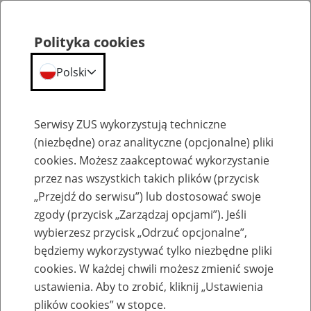
Polityka cookies
Polski
Menu
Szukaj
Serwisy ZUS wykorzystują techniczne
(niezbędne) oraz analityczne (opcjonalne) pliki
cookies. Możesz zaakceptować wykorzystanie
Umowa z Turcją o zabezpieczeniu społecznym
przez nas wszystkich takich plików (przycisk
„Przejdź do serwisu”) lub dostosować swoje
zgody (przycisk „Zarządzaj opcjami”). Jeśli
wybierzesz przycisk „Odrzuć opcjonalne”,
będziemy wykorzystywać tylko niezbędne pliki
Formularze - umowa z Turcją o
cookies. W każdej chwili możesz zmienić swoje
zabezpieczeniu społecznym
ustawienia. Aby to zrobić, kliknij „Ustawienia
plików cookies” w stopce.