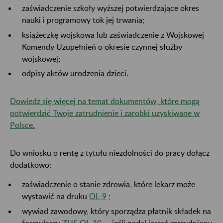
zaświadczenie szkoły wyższej potwierdzające okres
nauki i programowy tok jej trwania;
książeczkę wojskowa lub zaświadczenie z Wojskowej
Komendy Uzupełnień o okresie czynnej służby
wojskowej;
odpisy aktów urodzenia dzieci.
Dowiedz się więcej na temat dokumentów, które mogą
potwierdzić Twoje zatrudnienie i zarobki uzyskiwane w
Polsce.
Do wniosku o rentę z tytułu niezdolności do pracy dołącz
dodatkowo:
zaświadczenie o stanie zdrowia, które lekarz może
wystawić na druku
OL-9
;
wywiad zawodowy, który sporządza płatnik składek na
formularzu
ZUS OL-10
– jeśli nadal jesteś zatrudniony.