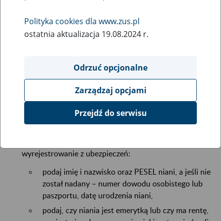
28
czerwca
2017
Polityka cookies dla www.zus.pl
ostatnia aktualizacja 19.08.2024 r.
Jeżeli rozwiązałeś umowę z nianią lub umowa wygasła, a Ty
nie opłacasz składek na własne ubezpieczenia, wyrejestruj
Odrzuć opcjonalne
w ciągu 7 dni:
Zarządzaj opcjami
siebie jako osobę zatrudniającą nianię – wypełnij
formularz ZUS ZWPA
wyrejestrowanie płatnika
Przejdź do serwisu
składek (podaj swój NIP, PESEL, imię i nazwisko, datę
urodzenia i datę rozwiązania umowy) i podpisz go,
nianię z ubezpieczeń – wypełnij
formularz ZUS ZWUA
wyrejestrowanie z ubezpieczeń:
podaj imię i nazwisko oraz PESEL niani, a jeśli nie
został nadany – numer dowodu osobistego lub
paszportu, datę urodzenia niani,
podaj, czy niania jest emerytką lub czy ma rentę,