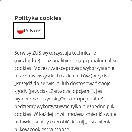
Polityka cookies
Polski
Menu
Szukaj
Serwisy ZUS wykorzystują techniczne
(niezbędne) oraz analityczne (opcjonalne) pliki
cookies. Możesz zaakceptować wykorzystanie
Wyrejestrowanie płatnika/firmy
przez nas wszystkich takich plików (przycisk
„Przejdź do serwisu”) lub dostosować swoje
zgody (przycisk „Zarządzaj opcjami”). Jeśli
wybierzesz przycisk „Odrzuć opcjonalne”,
będziemy wykorzystywać tylko niezbędne pliki
Wyrejestrowanie rodzica
cookies. W każdej chwili możesz zmienić swoje
zatrudniającego nianię
ustawienia. Aby to zrobić, kliknij „Ustawienia
plików cookies” w stopce.