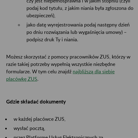
czy jest niepełnosprawna i w jakim stopniu (czyli
podaj kod tytułu, z jakim niania była zgłoszona do
ubezpieczeń),
jako datę wyrejestrowania podaj następny dzień
po dniu rozwiązania lub wygaśnięcia umowy) –
podpisz druk Ty i niania.
Możesz skorzystać z pomocy pracowników ZUS, którzy w
razie takiej potrzeby wypełnią wszystkie niezbędne
formularze. W tym celu znajdź
najbliższą dla siebie
placówkę ZUS
.
Gdzie składać dokumenty
w każdej placówce ZUS,
wysłać pocztą,
przez Platformę Usług Elektronicznych za