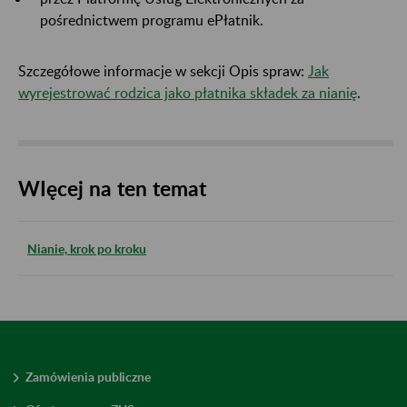
pośrednictwem programu ePłatnik.
Szczegółowe informacje w sekcji Opis spraw:
Jak
wyrejestrować rodzica jako płatnika składek za nianię
.
WIęcej na ten temat
Nianie, krok po kroku
Zamówienia publiczne