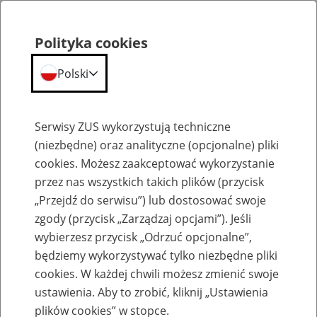
Polityka cookies
Polski
Menu
Szukaj
Serwisy ZUS wykorzystują techniczne
(niezbędne) oraz analityczne (opcjonalne) pliki
cookies. Możesz zaakceptować wykorzystanie
Elektroniczne zwolnienia lekarskie (e-ZLA)
przez nas wszystkich takich plików (przycisk
„Przejdź do serwisu”) lub dostosować swoje
zgody (przycisk „Zarządzaj opcjami”). Jeśli
wybierzesz przycisk „Odrzuć opcjonalne”,
będziemy wykorzystywać tylko niezbędne pliki
E-ZLA szybciej i prościej.
cookies. W każdej chwili możesz zmienić swoje
Udogodnienia dla lekarzy i
ustawienia. Aby to zrobić, kliknij „Ustawienia
plików cookies” w stopce.
asystentów medycznych