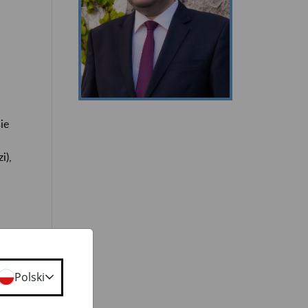
ie
i),
Polski