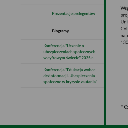
Wsp
Prezentacje prelegentów
pro
Uni
Col
Biogramy
nau
130
Konferencja "Uczenie o
ubezpieczeniach społecznych
w cyfrowym świecie" 2025 r.
Konferencja "Edukacja wobec
dezinformacji. Ubezpieczenia
społeczne w kryzysie zaufania"
*
Cz