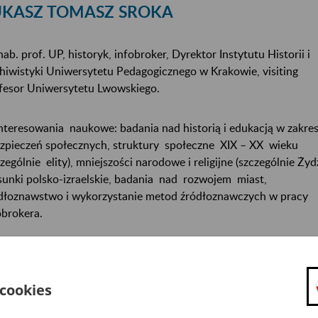
UKASZ TOMASZ SROKA
hab. prof. UP, historyk, infobroker, Dyrektor Instytutu Historii i
hiwistyki Uniwersytetu Pedagogicznego w Krakowie, visiting
fesor Uniwersytetu Lwowskiego.
nteresowania naukowe: badania nad historią i edukacją w zakres
zpieczeń społecznych, struktury społeczne XIX – XX wieku
czególnie elity), mniejszości narodowe i religijne (szczególnie Żydz
sunki polsko-izraelskie, badania nad rozwojem miast,
dłoznawstwo i wykorzystanie metod źródłoznawczych w pracy
obrokera.
nty i prace badawcze: w 2009 roku kierował międzynarodowym
połem badawczym, który przygotował ekspertyzę dotyczącą
zpieczeń społecznych Żydów podczas II wojny światowej dla
 cookies
rzeb Landessozialgerichte Nordrhein – Westfalen z siedzibą w