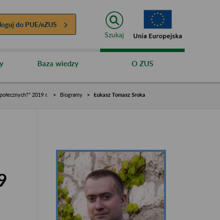
loguj do
PUE/eZUS
Szukaj
y
Baza wiedzy
O ZUS
połecznych?” 2019 r.
Biogramy
Łukasz Tomasz Sroka
9