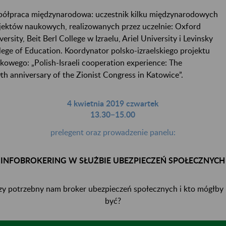
ółpraca międzynarodowa: uczestnik kilku międzynarodowych
jektów naukowych, realizowanych przez uczelnie: Oxford
versity, Beit Berl College w Izraelu, Ariel University i Levinsky
lege of Education. Koordynator polsko-izraelskiego projektu
kowego: „Polish-Israeli cooperation experience: The
th anniversary of the Zionist Congress in Katowice”.
4 kwietnia 2019 czwartek
13.30−15.00
prelegent oraz prowadzenie panelu:
INFOBROKERING W SŁUŻBIE UBEZPIECZEŃ SPOŁECZNYCH
y potrzebny nam broker ubezpieczeń społecznych i kto mógłby
być?