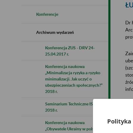
Ł
Konferencje
Dr 
Arc
Archiwum wydarzeń
pro
Konferencja ZUS - DRV 24-
Zai
25.04.2017 r.
ube
Konferencja naukowa
(sz
„Minimalizacja ryzyka a ryzyko
sto
minimalizacji. Jak uczyć o
źró
ubezpieczeniach społecznych?”
inf
2018 r.
Seminarium Techniczne ISSA
Gra
2018 r.
zes
ube
Polityka
Konferencja naukowa
pot
„Obywatele Ukrainy w polskim