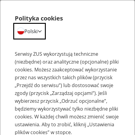
Polityka cookies
Polski
Menu
Szukaj
Serwisy ZUS wykorzystują techniczne
(niezbędne) oraz analityczne (opcjonalne) pliki
cookies. Możesz zaakceptować wykorzystanie
Nianie
przez nas wszystkich takich plików (przycisk
„Przejdź do serwisu”) lub dostosować swoje
zgody (przycisk „Zarządzaj opcjami”). Jeśli
wybierzesz przycisk „Odrzuć opcjonalne”,
będziemy wykorzystywać tylko niezbędne pliki
Niania z wynagrodzeniem, które
cookies. W każdej chwili możesz zmienić swoje
przekracza połowę minimalnego
ustawienia. Aby to zrobić, kliknij „Ustawienia
plików cookies” w stopce.
wynagrodzenia