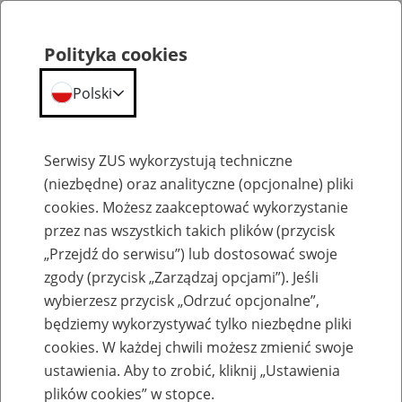
Polityka cookies
Polski
Menu
Szukaj
Serwisy ZUS wykorzystują techniczne
(niezbędne) oraz analityczne (opcjonalne) pliki
cookies. Możesz zaakceptować wykorzystanie
Konferencja naukowa „Świadomość ryzyka a ryzyko nieświadomości. Jak uczyć o
ubezpieczeniach społecznych?” 2019 r.
przez nas wszystkich takich plików (przycisk
„Przejdź do serwisu”) lub dostosować swoje
zgody (przycisk „Zarządzaj opcjami”). Jeśli
wybierzesz przycisk „Odrzuć opcjonalne”,
będziemy wykorzystywać tylko niezbędne pliki
cookies. W każdej chwili możesz zmienić swoje
Program konferencji Kraków 4-5
ustawienia. Aby to zrobić, kliknij „Ustawienia
plików cookies” w stopce.
kwietnia 2019 r.