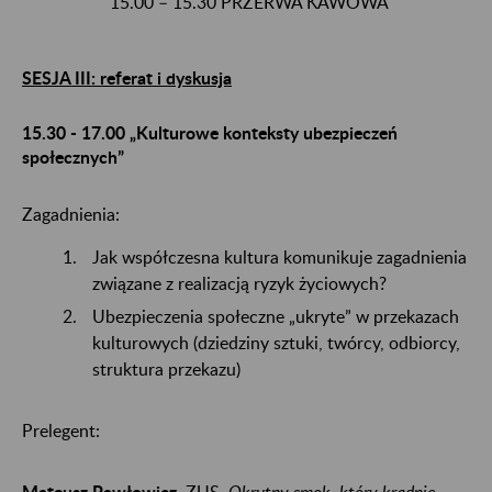
15.00 – 15.30 PRZERWA KAWOWA
SESJA III: referat i dyskusja
15.30 - 17.00 „Kulturowe konteksty ubezpieczeń
społecznych”
Zagadnienia:
Jak współczesna kultura komunikuje zagadnienia
związane z realizacją ryzyk życiowych?
Ubezpieczenia społeczne „ukryte” w przekazach
kulturowych (dziedziny sztuki, twórcy, odbiorcy,
struktura przekazu)
Prelegent:
Mateusz Pawłowicz
, ZUS,
Okrutny smok, który kradnie