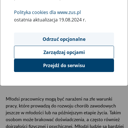
15
czerwca
2023
Polityka cookies dla www.zus.pl
ostatnia aktualizacja 19.08.2024 r.
Zakład Ubezpieczeń Społecznych wspiera ogólnopolską
kampanię społeczną „Legitna praca” prowadzoną przez
Odrzuć opcjonalne
Państwową Inspekcję Pracy. Jest ona adresowana przede
wszystkim do uczniów i studentów – młodych ludzi
Zarządzaj opcjami
wchodzących na rynek pracy. Według badań Europejskiej
Agencji Bezpieczeństwa i Zdrowia w Pracy (EU-OSHA)
Przejdź do serwisu
prawdopodobieństwo poważnego wypadku w pracy jest
wyższe w przypadku osób w wieku od 18 do 24 lat niż
wśród starszych pracowników.
Młodsi pracownicy mogą być narażeni na złe warunki
pracy, które prowadzą do rozwoju chorób zawodowych
jeszcze w młodości lub na późniejszym etapie życia. Takim
osobom może brakować doświadczenia, a często również
dojrzałości fizycznej i psychicznej. Młodzi ludzie są bardziej