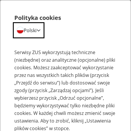
Polityka cookies
Polski
Menu
Szukaj
Serwisy ZUS wykorzystują techniczne
(niezbędne) oraz analityczne (opcjonalne) pliki
cookies. Możesz zaakceptować wykorzystanie
Kampanie
przez nas wszystkich takich plików (przycisk
„Przejdź do serwisu”) lub dostosować swoje
zgody (przycisk „Zarządzaj opcjami”). Jeśli
wybierzesz przycisk „Odrzuć opcjonalne”,
będziemy wykorzystywać tylko niezbędne pliki
ZUS wspiera kampanię Państwowej
cookies. W każdej chwili możesz zmienić swoje
Inspekcji Pracy „Legitna praca”
ustawienia. Aby to zrobić, kliknij „Ustawienia
plików cookies” w stopce.