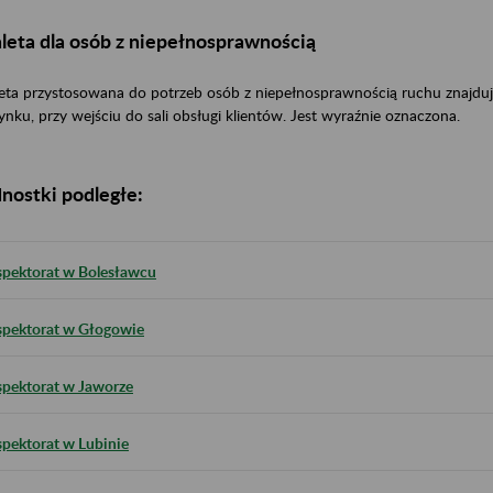
leta dla osób z niepełnosprawnością
eta przystosowana do potrzeb osób z niepełnosprawnością ruchu znajduje
nku, przy wejściu do sali obsługi klientów. Jest wyraźnie oznaczona.
nostki podległe:
spektorat w Bolesławcu
spektorat w Głogowie
spektorat w Jaworze
spektorat w Lubinie