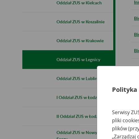
In
Oddział ZUS w Kielcach
Bi
Oddział ZUS w Koszalinie
Bi
Oddział ZUS w Krakowie
Bi
Oddział ZUS w Legnicy
Oddział ZUS w Lublinie
Polityka
I Oddział ZUS w Łodzi
Serwisy ZUS
II Oddział ZUS w Łodzi
pliki cooki
plików (prz
Oddział ZUS w Nowym
„Zarządzaj 
Sączu