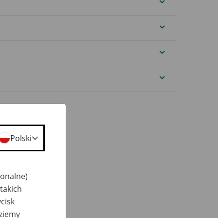
Polski
jonalne)
takich
cisk
dziemy