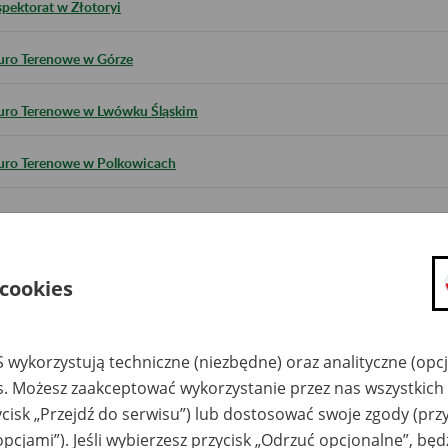
spektorat w Złotoryi
uro Terenowe w Górze
uro Terenowe w Lwówku Śląskim
uro Terenowe w Polkowicach
 cookies
 wykorzystują techniczne (niezbędne) oraz analityczne (opc
es. Możesz zaakceptować wykorzystanie przez nas wszystkich 
ycisk „Przejdź do serwisu”) lub dostosować swoje zgody (przy
opcjami”). Jeśli wybierzesz przycisk „Odrzuć opcjonalne”, bę