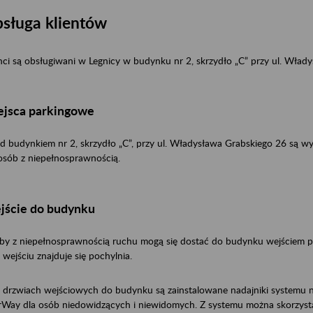
sługa klientów
nci są obsługiwani w Legnicy w budynku nr 2, skrzydło „C” przy ul. Wła
ejsca parkingowe
d budynkiem nr 2, skrzydło „C”, przy ul. Władysława Grabskiego 26 są 
osób z niepełnosprawnością.
jście do budynku
by z niepełnosprawnością ruchu mogą się dostać do budynku wejściem pr
 wejściu znajduje się pochylnia.
y drzwiach wejściowych do budynku są zainstalowane nadajniki systemu 
rWay dla osób niedowidzących i niewidomych. Z systemu można skorzyst