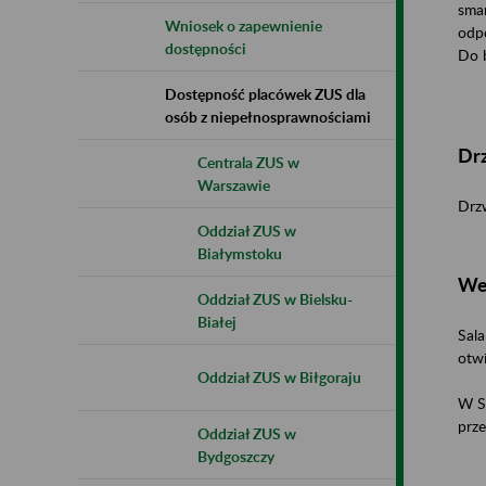
smar
Wniosek o zapewnienie
odp
dostępności
Do 
Dostępność placówek ZUS dla
osób z niepełnosprawnościami
Dr
Centrala ZUS w
Warszawie
Drzw
Oddział ZUS w
Białymstoku
We
Oddział ZUS w Bielsku-
Białej
Sala
otwi
Oddział ZUS w Biłgoraju
W Sa
prze
Oddział ZUS w
Bydgoszczy