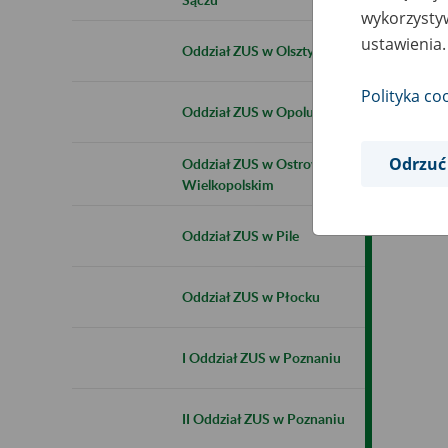
wykorzystyw
ustawienia.
Oddział ZUS w Olsztynie
Polityka co
Oddział ZUS w Opolu
Odrzuć
Oddział ZUS w Ostrowie
Wielkopolskim
Oddział ZUS w Pile
Oddział ZUS w Płocku
I Oddział ZUS w Poznaniu
II Oddział ZUS w Poznaniu