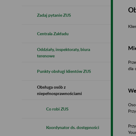
Ob
Zadaj pytanie ZUS
Klie
Centrala Zakładu
Mi
Oddziały, inspektoraty, biura
terenowe
Prze
dla 
Punkty obsługi klientów ZUS
Obsługa osób z
We
niepełnosprawnościami
Oso
Co robi ZUS
Przy
Prz
Koordynator ds. dostępności
You