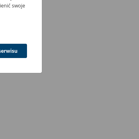
ienić swoje
serwisu