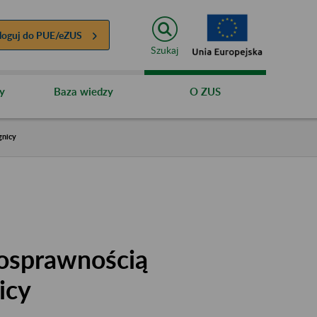
loguj do
PUE/eZUS
Szukaj
y
Baza wiedzy
O ZUS
gnicy
nosprawnością
icy