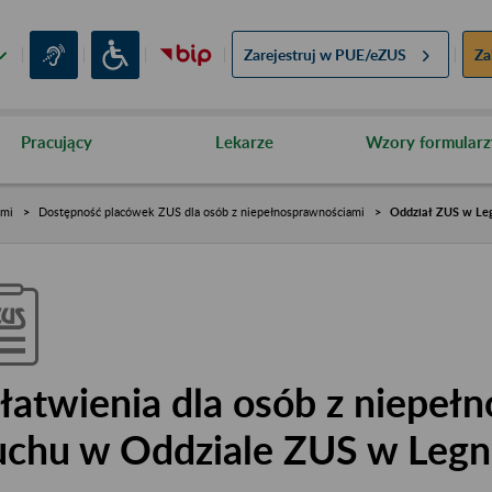
Zarejestruj w
PUE/eZUS
Za
Pracujący
Lekarze
Wzory formularz
ami
Dostępność placówek ZUS dla osób z niepełnosprawnościami
Oddział ZUS w Le
łatwienia dla osób z niepeł
uchu w Oddziale ZUS w Legn