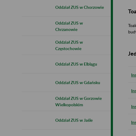
Oddział ZUS w Chorzowie
Toa
Oddział ZUS w
Toal
Chrzanowie
budy
Oddział ZUS w
Częstochowie
Jed
Oddział ZUS w Elblągu
In
Oddział ZUS w Gdańsku
In
Oddział ZUS w Gorzowie
Wielkopolskim
In
Oddział ZUS w Jaśle
In