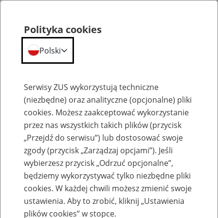
Polityka cookies
Polski
Menu
Szukaj
Serwisy ZUS wykorzystują techniczne
(niezbędne) oraz analityczne (opcjonalne) pliki
cookies. Możesz zaakceptować wykorzystanie
Odsetki
przez nas wszystkich takich plików (przycisk
„Przejdź do serwisu”) lub dostosować swoje
zgody (przycisk „Zarządzaj opcjami”). Jeśli
wybierzesz przycisk „Odrzuć opcjonalne”,
będziemy wykorzystywać tylko niezbędne pliki
Wysokość stawek odsetek
cookies. W każdej chwili możesz zmienić swoje
podatkowych za zwłokę od
ustawienia. Aby to zrobić, kliknij „Ustawienia
plików cookies” w stopce.
nieterminowo regulowanych