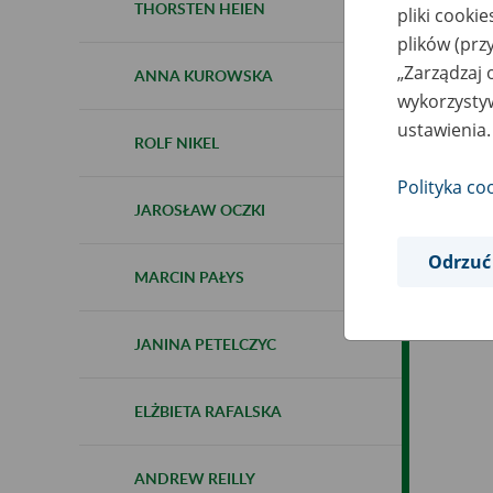
THORSTEN HEIEN
pliki cooki
plików (prz
„Zarządzaj 
ANNA KUROWSKA
wykorzystyw
ustawienia.
ROLF NIKEL
Polityka co
JAROSŁAW OCZKI
Odrzuć
MARCIN PAŁYS
JANINA PETELCZYC
ELŻBIETA RAFALSKA
ANDREW REILLY