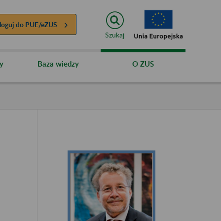
loguj do
PUE/eZUS
Szukaj
y
Baza wiedzy
O ZUS