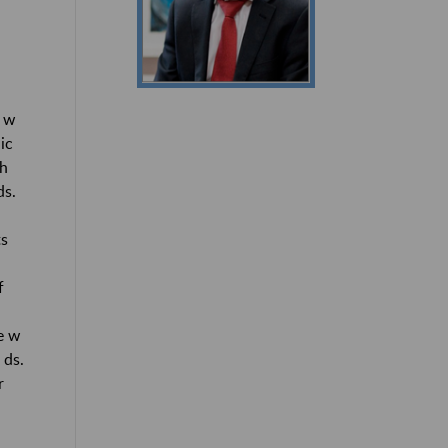
m w
ic
ch
ds.
ts
f
e w
 ds.
r