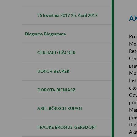
25 kwietnia 2017 25. April 2017
A
Biogramy Biogramme
Pro
Mon
Res
GERHARD BÄCKER
Cen
pra
ULRICH BECKER
Mon
Ins
eko
DOROTA BIENIASZ
Gov
pro
AXEL BÖRSCH-SUPAN
Man
pra
the
FRAUKE BROSIUS-GERSDORF
Aka