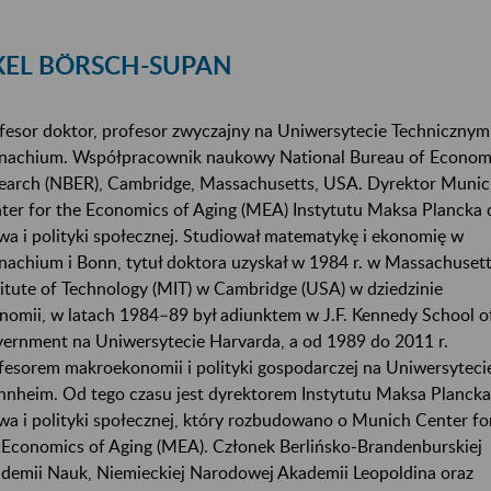
XEL BÖRSCH-SUPAN
fesor doktor, profesor zwyczajny na Uniwersytecie Techniczny
achium. Współpracownik naukowy National Bureau of Econom
earch (NBER), Cambridge, Massachusetts, USA. Dyrektor Muni
ter for the Economics of Aging (MEA) Instytutu Maksa Plancka 
wa i polityki społecznej. Studiował matematykę i ekonomię w
achium i Bonn, tytuł doktora uzyskał w 1984 r. w Massachuset
titute of Technology (MIT) w Cambridge (USA) w dziedzinie
nomii, w latach 1984–89 był adiunktem w J.F. Kennedy School o
ernment na Uniwersytecie Harvarda, a od 1989 do 2011 r.
fesorem makroekonomii i polityki gospodarczej na Uniwersyteci
nheim. Od tego czasu jest dyrektorem Instytutu Maksa Plancka
wa i polityki społecznej, który rozbudowano o Munich Center fo
 Economics of Aging (MEA). Członek Berlińsko-Brandenburskiej
demii Nauk, Niemieckiej Narodowej Akademii Leopoldina oraz