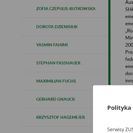
Aus
ZOFIA CZEPULIS-RUTKOWSKA
SHA
eme
eme
DOROTA DZIENISIUK
„Rü
Min
200
YASMIN FAHIMI
Pre
fed
STEPHAN FASSHAUER
eme
dor
inn
MAXIMILIAN FUCHS
zmi
GERHARD GNAUCK
Polityka
KRZYSZTOF HAGEMEJER
Co
Serwisy ZUS