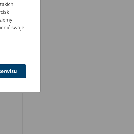
takich
cisk
dziemy
ienić swoje
serwisu