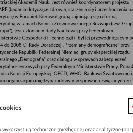
triackiej Akademii Nauk. Jest również koordynatorem projektu
RE (badania dotyczące zdrowia, starzenia się i przechodzenia n
ryturę w Europie). Kierował grupą zajmującą się reformą
rytalną w ramach Komisji Zrównoważonego Rozwoju (tzw. Grup
rupa”), jest członkiem Rady Naukowej przy Federalnym
isterstwie Gospodarki i Technologii (i był jej przewodniczącym o
4 do 2008 r.), Rady Doradczej „Przemiany demograficzne” przy
zydencie Republiki Federalnej Niemiec, grupy eksperckiej rządu
eralnego „Demografia” oraz dialogu w sprawach zabezpieczeń
rytalno-rentowych przy Federalnym Ministerstwie Pracy. Pona
adza Komisji Europejskiej, OECD, WHO, Bankowi Światowemu i
ym organizacjom międzynarodowym w sprawach związanych ze
anami demograficznymi zachodzącymi w społeczeństwach.
25 kwietnia 2017 wtorek
 cookies
10.00−10.30
 to jest „właściwy” wiek emerytalny? Związek między demografi
warunkami pracy, stanem zdrowia. Rola rent inwalidzkich
 wykorzystują techniczne (niezbędne) oraz analityczne (opc