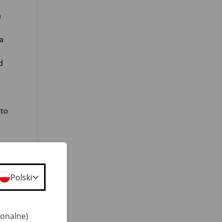
a
a
d
dto
Polski
ą,
jonalne)