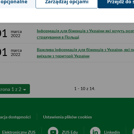
 opcjonalne
Zarządzaj opcjami
Przejdź do 
22
Що має зробити фізична особа (наприклад, громад
marca
2022
якщо вона хоче розпочати одноосібну або спільн
01
Інформація для біженців з України які хочуть ро
marca
2022
страхування в Польщі
01
Важлива інформація для біженців з України, які п
marca
2022
виїхали з території України
1 - 10 z 14.
trona 1 z 2
acja dostępności
Ustawienia plików cookies
Elektroniczny ZUS
ZUS Edu
Linkedin