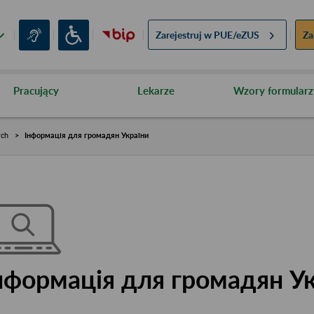
Zarejestruj w
PUE/eZUS
Za
Pracujący
Lekarze
Wzory formularz
ych
Інформація для громадян України
нформація для громадян У