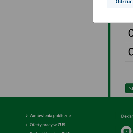
Odrzuć
S
Zamówienia publiczne
Deklar
Oferty pracy w ZUS