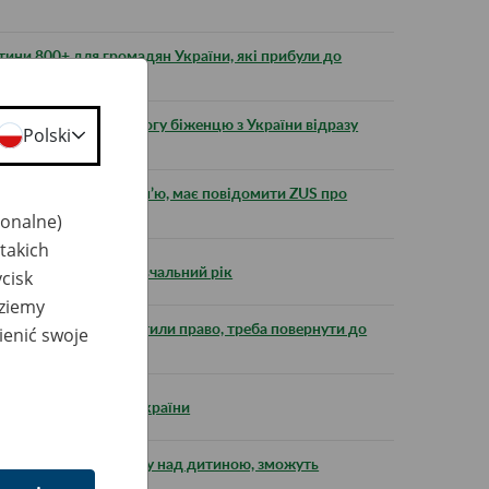
тини 800+ для громадян України, які прибули до
країни
ний припинити допомогу біженцю з України відразу
Polski
дання допомоги на сім’ю, має повідомити ZUS про
jonalne)
takich
ів, які починають навчальний рік
cisk
dziemy
Ви не маєте або втратили право, треба повернути до
ienić swoje
 опікуна дитини з України
, які здійснюють опіку над дитиною, зможуть