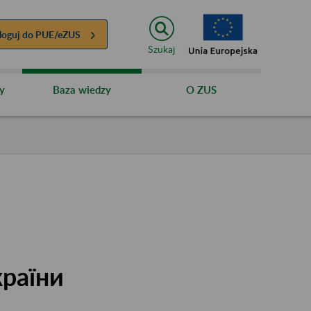
loguj do
PUE/eZUS
Szukaj
y
Baza wiedzy
O ZUS
країни