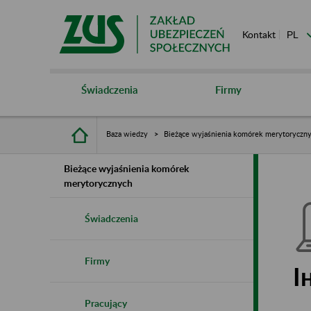
Kontakt
Świadczenia
Firmy
Baza wiedzy
Bieżące wyjaśnienia komórek merytoryczn
Bieżące wyjaśnienia komórek
merytorycznych
Świadczenia
Firmy
І
Pracujący