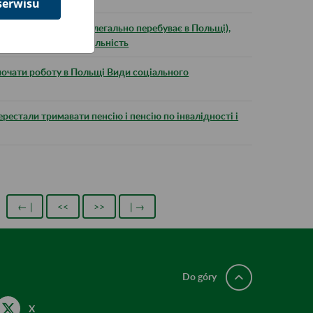
serwisu
янин України, який легально перебуває в Польщі),
у підприємницьку діяльність
зпочати роботу в Польщі Види соціального
ерестали тримавати пенсію і пенсію по інвалідності і
← |
<<
>>
| →
Do góry
X