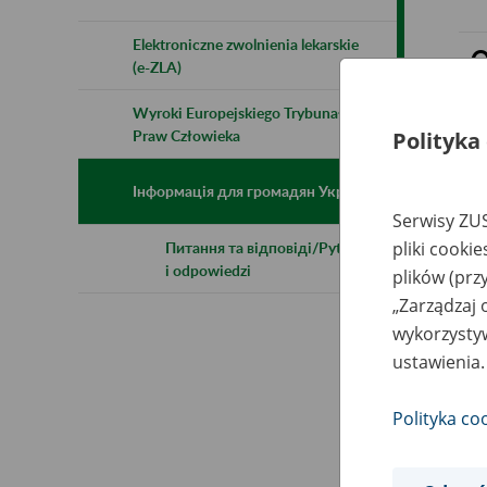
Elektroniczne zwolnienia lekarskie
(e-ZLA)
Wyroki Europejskiego Trybunału
Polityka
Praw Człowieka
Інформація для громадян України
Serwisy ZUS
pliki cooki
Питання та відповіді/Pytania
i odpowiedzi
plików (prz
„Zarządzaj 
wykorzystyw
ustawienia.
Polityka co