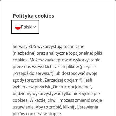
Polityka cookies
Polski
Menu
Szukaj
Serwisy ZUS wykorzystują techniczne
(niezbędne) oraz analityczne (opcjonalne) pliki
cookies. Możesz zaakceptować wykorzystanie
Emerytury, renty
przez nas wszystkich takich plików (przycisk
„Przejdź do serwisu”) lub dostosować swoje
zgody (przycisk „Zarządzaj opcjami”). Jeśli
wybierzesz przycisk „Odrzuć opcjonalne”,
będziemy wykorzystywać tylko niezbędne pliki
Zaświadczenia z ZUS
cookies. W każdej chwili możesz zmienić swoje
ustawienia. Aby to zrobić, kliknij „Ustawienia
Poniżej zamieszczone zostały aktualne formularze wniosków i
oświadczeń, których można używać w korespondencji formalnej z
plików cookies” w stopce.