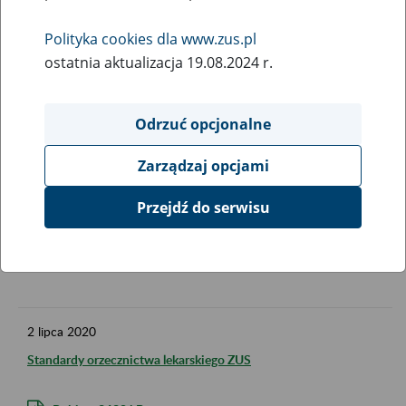
PDF. Do przeglądania i drukowania dokumentów w
Polityka cookies dla www.zus.pl
formacie PDF potrzebny jest program Adobe Acrobat
Reader. Jeżeli dokumenty nie otwierają się, należy
ostatnia aktualizacja 19.08.2024 r.
zainstalować najnowszą wersję programu. Program można
pobrać ze strony producenta.
Odrzuć opcjonalne
Jeśli nadal występują problemy z otwieraniem
Zarządzaj opcjami
dokumentów to najbardziej prawdopodobną przyczyną jest
niewłaściwa konfiguracja przeglądarki internetowej. W
Przejdź do serwisu
takim przypadku należy zapisać plik na dysku i otworzyć go
lokalnie za pomocą programu Adobe Acrobat Reader.
2
lipca
2020
Standardy orzecznictwa lekarskiego ZUS