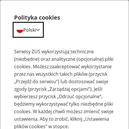
Polityka cookies
Polski
Menu
Szukaj
Serwisy ZUS wykorzystują techniczne
(niezbędne) oraz analityczne (opcjonalne) pliki
cookies. Możesz zaakceptować wykorzystanie
Rozliczenia na koncie płatnika
przez nas wszystkich takich plików (przycisk
„Przejdź do serwisu”) lub dostosować swoje
zgody (przycisk „Zarządzaj opcjami”). Jeśli
wybierzesz przycisk „Odrzuć opcjonalne”,
będziemy wykorzystywać tylko niezbędne pliki
Rozliczenie konta płatnika składek
cookies. W każdej chwili możesz zmienić swoje
ustawienia. Aby to zrobić, kliknij „Ustawienia
plików cookies” w stopce.