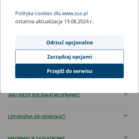
KOGO DOTYCZY?
Polityka cookies dla www.zus.pl
ostatnia aktualizacja 19.08.2024 r.
JAKIE DOKUMENTY SĄ WYMAGANE?
Odrzuć opcjonalne
KIEDY ZŁOŻYĆ DOKUMENTY?
Zarządzaj opcjami
Przejdź do serwisu
GDZIE I W JAKI SPOSÓB ZŁOŻYĆ DOKUMENTY?
JAK I KIEDY ZUS ZAŁATWI SPRAWĘ?
CZY MOŻNA SIĘ ODWOŁAĆ?
INFORMACJE DODATKOWE