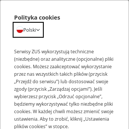
Polityka cookies
Polski
Menu
Szukaj
Serwisy ZUS wykorzystują techniczne
(niezbędne) oraz analityczne (opcjonalne) pliki
cookies. Możesz zaakceptować wykorzystanie
Umowa z Mongolią o zabezpieczeniu społecznym
przez nas wszystkich takich plików (przycisk
„Przejdź do serwisu”) lub dostosować swoje
zgody (przycisk „Zarządzaj opcjami”). Jeśli
wybierzesz przycisk „Odrzuć opcjonalne”,
będziemy wykorzystywać tylko niezbędne pliki
Renta rodzinna po osobach, które
cookies. W każdej chwili możesz zmienić swoje
pracowały w Mongolii
ustawienia. Aby to zrobić, kliknij „Ustawienia
plików cookies” w stopce.