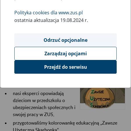
7
września
2023
Polityka cookies dla www.zus.pl
ostatnia aktualizacja 19.08.2024 r.
Ubezpieczenia społeczne towarzyszą nam przez całe życie.
Wiedzę o nich należy przekazywać już od najmłodszych
Odrzuć opcjonalne
lat.
Zarządzaj opcjami
Dlatego z myślą o najmłodszych:
Przejdź do serwisu
organizujemy wycieczki do
naszych oddziałów z pogadanką
edukacyjną,
nasi eksperci opowiadają
dzieciom w przedszkolu o
ubezpieczeniach społecznych i
swojej pracy w ZUS,
przygotowaliśmy kolorowankę edukacyjną „Zawsze
Użyteczna Skarbonka”.