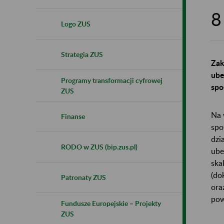
8
Logo ZUS
Strategia ZUS
Zak
ube
Programy transformacji cyfrowej
spo
ZUS
Na 
Finanse
spo
dzi
RODO w ZUS (bip.zus.pl)
ube
ska
(do
Patronaty ZUS
ora
pow
Fundusze Europejskie – Projekty
ZUS