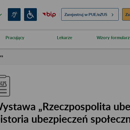
Zarejestruj w
PUE/eZUS
Za
Pracujący
Lekarze
Wzory formularz
wa
ystawa „Rzeczpospolita ube
istoria ubezpieczeń społecz