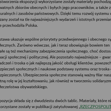
stworzenia ekspozycji wykorzystane zostały materiały pochodzą
watnych zbiorów obecnych i byłych jego pracowników, a także z
turalnych i zasobów państwowych. Dzięki temu rozwój systemu 
zany został na tle najważniejszych wydarzeń i istotnych przemia
ie przechodziła Polska.
tawa ukazuje wspólne priorytety przedwojennego i obecnego s
łecznych. Zarówno wówczas, jak i teraz obowiązuje bowiem ten
ałe są też mechanizmy zabezpieczenia społecznego, choć dostos
uacji społecznej i politycznej. Ale pozostało najważniejsze – gw
adczeń i troska o jak najlepszą jakość obsługi klientów, powszec
zpieczeń społecznych i naukowe podstawy systemu oraz troska 
zpieczonych. Ubezpieczenia społeczne stanowią ważny filar nas
otną rolę w jej kształtowaniu, jak również w tworzeniu solidary
łeczeństwa obywatelskiego.
pozycja składa się z dwudziestu dwóch tablic. Materiały, które n
orzystane zostały w publikacji zatytułowanej „
RZECZPOSPOLIT