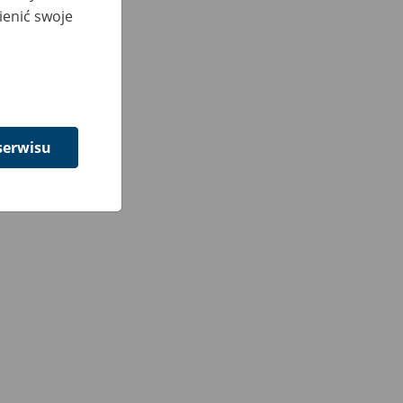
ienić swoje
serwisu