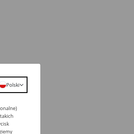
Polski
jonalne)
takich
cisk
dziemy