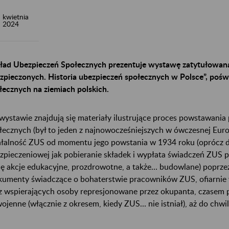
kwietnia
2024
ład Ubezpieczeń Społecznych prezentuje wystawę zatytułowaną
zpieczonych. Historia ubezpieczeń społecznych w Polsce”, poświ
łecznych na ziemiach polskich.
wystawie znajdują się materiały ilustrujące proces powstawania
łecznych (był to jeden z najnowocześniejszych w ówczesnej Euro
ałalność ZUS od momentu jego powstania w 1934 roku (oprócz dz
zpieczeniowej jak pobieranie składek i wypłata świadczeń ZUS p
lę akcje edukacyjne, prozdrowotne, a także… budowlane) poprzez
kumenty świadczące o bohaterstwie pracowników ZUS, ofiarnie
z wspierających osoby represjonowane przez okupanta, czasem pł
ojenne (włącznie z okresem, kiedy ZUS… nie istniał), aż do chwil