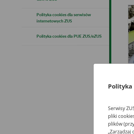
Polityka cookies dla serwisów
internetowych ZUS
Polityka cookies dla PUE ZUS/eZUS
Polityka
Ta
Serwisy ZUS
Ku
pliki cooki
plików (prz
„Zarządzaj 