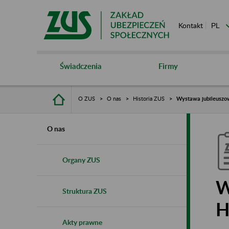
Kontakt
Świadczenia
Firmy
O ZUS
O nas
Historia ZUS
Wystawa jubileuszo
O nas
Organy ZUS
W
Struktura ZUS
H
Akty prawne