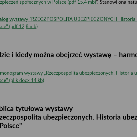
zpieczeń społecznych w Polsce (pdf 15,4 mb)
”. Stanowi ona natu
alog wystawy "RZECZPOSPOLITA UBEZPIECZONYCH Historia u
sce" (pdf 12,8 mb)
zie i kiedy można obejrzeć wystawę – har
monogram wystawy „Rzeczpospolita ubezpieczonych. Historia 
sce" (plik docx 14 kb)
blica tytułowa wystawy
zeczpospolita ubezpieczonych. Historia ube
Polsce"