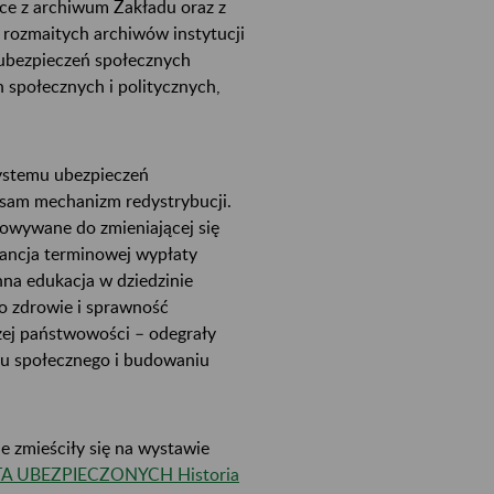
ce z archiwum Zakładu oraz z
 rozmaitych archiwów instytucji
ubezpieczeń społecznych
n społecznych i politycznych,
ystemu ubezpieczeń
 sam mechanizm redystrybucji.
owywane do zmieniającej się
arancja terminowej wypłaty
hna edukacja w dziedzinie
o zdrowie i sprawność
zej państwowości – odegrały
zmu społecznego i budowaniu
ie zmieściły się na wystawie
A UBEZPIECZONYCH Historia