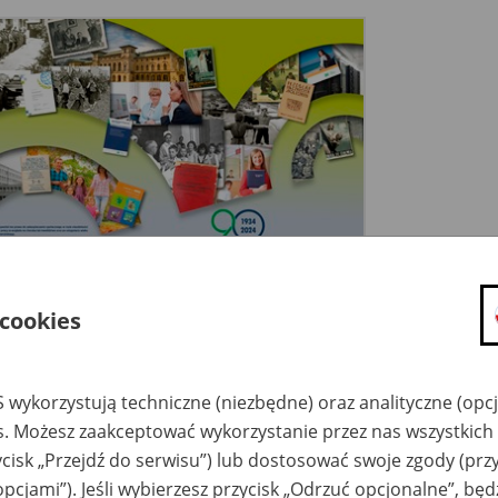
 cookies
blica Przełom XIX/XX wieku
 wykorzystują techniczne (niezbędne) oraz analityczne (opc
 wspólnocie ubezpieczonych
es. Możesz zaakceptować wykorzystanie przez nas wszystkich 
ycisk „Przejdź do serwisu”) lub dostosować swoje zgody (przy
opcjami”). Jeśli wybierzesz przycisk „Odrzuć opcjonalne”, bę