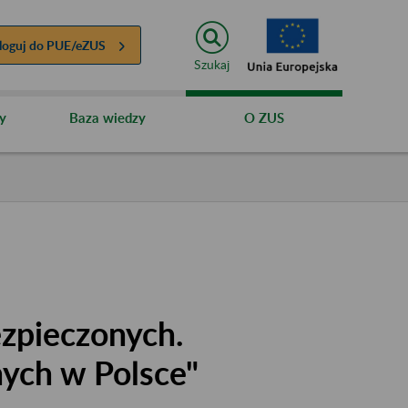
loguj do
PUE/eZUS
Szukaj
y
Baza wiedzy
O ZUS
zpieczonych.
nych w Polsce"