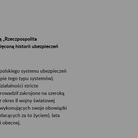
 „Rzeczpospolita
ęconą historii ubezpieczeń
 polskiego systemu ubezpieczeń
pie tego typu systemów),
iałalności stricte
rowadził zakrojone na szeroką
 okres II wojny światowej
 wykonujących swoje obowiązki
acących za to życiem), lata
i obecnej.