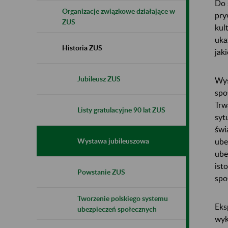
Do 
Organizacje związkowe działające w
pry
ZUS
kul
uka
Historia ZUS
jak
Jubileusz ZUS
Wys
spo
Trw
Listy gratulacyjne 90 lat ZUS
syt
świ
ube
Wystawa jubileuszowa
ube
ist
Powstanie ZUS
spo
Tworzenie polskiego systemu
Eks
ubezpieczeń społecznych
wyk