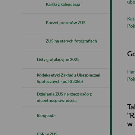
ube
Kartki z kalendarza
Kat
Poczet prezesów ZUS
Pol
ZUS na starych fotografiach
Gd
Listy gratulacyjne 2025
Har
Kodeks etyki Zakładu Ubezpieczeń
Pol
Społecznych (pdf 330kb)
Działania ZUS na rzecz osób z
niepełnosprawnością
Ta
"R
Kampanie
w 
CSR w ZUS