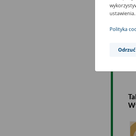
wykorzystyw
ustawienia.
Polityka co
Odrzuć
Ta
Wy