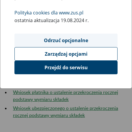
Polityka cookies dla www.zus.pl
Rozliczenia na koncie płatnika
ostatnia aktualizacja 19.08.2024 r.
Rozliczenie konta płatnika składek
Odrzuć opcjonalne
Zwrot nienależnie opłaconych składek
Zarządzaj opcjami
Zaświadczenie o niezaleganiu w opłacaniu składek
Przejdź do serwisu
Rozliczenia z tytułu składek 30x
Wniosek płatnika o ustalenie przekroczenia rocznej
podstawy wymiaru składek
Wniosek ubezpieczonego o ustalenie przekroczenia
rocznej podstawy wymiaru składek