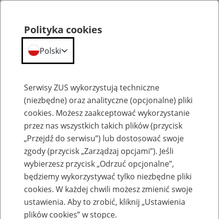
Polityka cookies
Polski
Menu
Szukaj
Serwisy ZUS wykorzystują techniczne
(niezbędne) oraz analityczne (opcjonalne) pliki
cookies. Możesz zaakceptować wykorzystanie
Katalog usług - firmy
przez nas wszystkich takich plików (przycisk
„Przejdź do serwisu”) lub dostosować swoje
zgody (przycisk „Zarządzaj opcjami”). Jeśli
wybierzesz przycisk „Odrzuć opcjonalne”,
będziemy wykorzystywać tylko niezbędne pliki
Katalog usług - rozliczenia składek
cookies. W każdej chwili możesz zmienić swoje
ustawienia. Aby to zrobić, kliknij „Ustawienia
11
lutego
2026
plików cookies” w stopce.