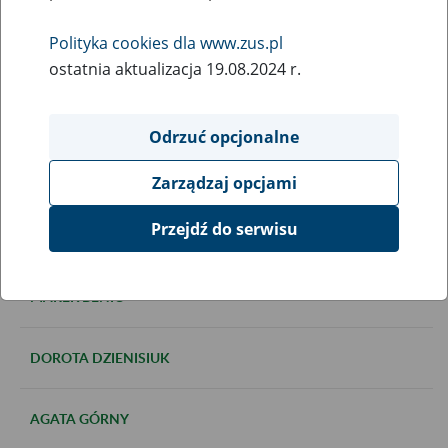
ubezpieczeń społecznych. Aspekty
Polityka cookies dla www.zus.pl
prawne, demograficzne,
ostatnia aktualizacja 19.08.2024 r.
ekonomiczne i społeczne”
Odrzuć opcjonalne
Lista prelegentów:
Zarządzaj opcjami
Przejdź do serwisu
KATARZYNA ANDREJUK
MAREK BENIO
DOROTA DZIENISIUK
AGATA GÓRNY