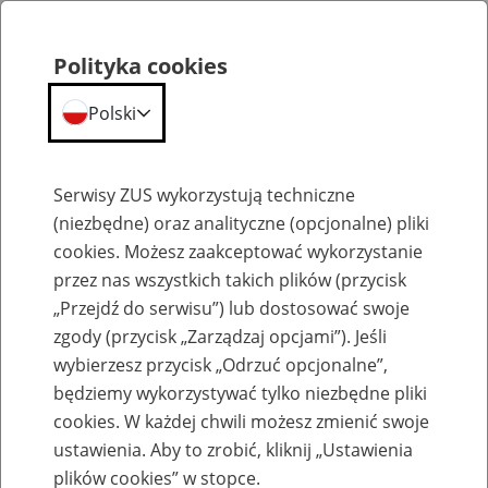
Polityka cookies
Polski
Menu
Szukaj
Serwisy ZUS wykorzystują techniczne
(niezbędne) oraz analityczne (opcjonalne) pliki
cookies. Możesz zaakceptować wykorzystanie
Konferencja naukowa „Obywatele Ukrainy w polskim systemie ubezpieczeń
społecznych. Aspekty prawne, demograficzne, ekonomiczne i społeczne” 2018 r.
przez nas wszystkich takich plików (przycisk
„Przejdź do serwisu”) lub dostosować swoje
zgody (przycisk „Zarządzaj opcjami”). Jeśli
wybierzesz przycisk „Odrzuć opcjonalne”,
będziemy wykorzystywać tylko niezbędne pliki
cookies. W każdej chwili możesz zmienić swoje
Konferencja naukowa „Obywatele
ustawienia. Aby to zrobić, kliknij „Ustawienia
plików cookies” w stopce.
Ukrainy w polskim systemie