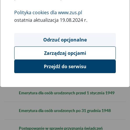
Katalog usług - emerytury i renty
Polityka cookies dla www.zus.pl
ostatnia aktualizacja 19.08.2024 r.
Ustalanie uprawnień do świadczeń
Odrzuć opcjonalne
Obsługa świadczeń
Zarządzaj opcjami
Sporządzane dokumenty
Przejdź do serwisu
Emerytury
Emerytura dla osób urodzonych przed 1 stycznia 1949
Emerytura dla osób urodzonych po 31 grudnia 1948
Postępowanie w sprawie przyznania świadczeń