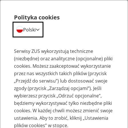
Polityka cookies
Polski
Menu
Szukaj
Serwisy ZUS wykorzystują techniczne
(niezbędne) oraz analityczne (opcjonalne) pliki
cookies. Możesz zaakceptować wykorzystanie
Świadczenie rehabilitacyjne
przez nas wszystkich takich plików (przycisk
„Przejdź do serwisu”) lub dostosować swoje
zgody (przycisk „Zarządzaj opcjami”). Jeśli
wybierzesz przycisk „Odrzuć opcjonalne”,
będziemy wykorzystywać tylko niezbędne pliki
Podstawa wymiaru świadczenia
cookies. W każdej chwili możesz zmienić swoje
rehabilitacyjnego dla pracowników
ustawienia. Aby to zrobić, kliknij „Ustawienia
plików cookies” w stopce.
i dla ubezpieczonych niebędących