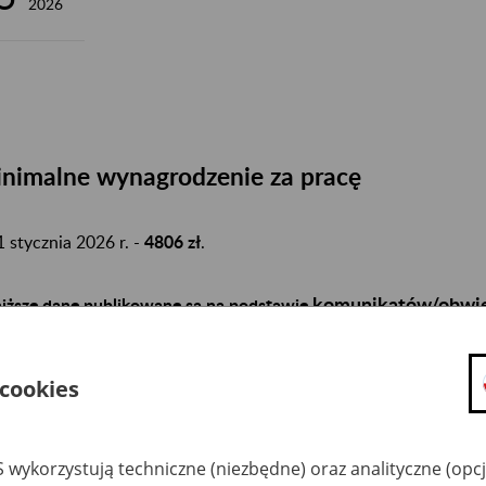
2026
nimalne wynagrodzenie za pracę
1 stycznia 2026 r. -
4806 zł
.
komunikatów/obwie
iższe dane publikowane są na podstawie
aszanych w Monitorze Polskim (link do strony zewnętrznej)
. Inf
 są źródłem prawa.
 cookies
zeciętne wynagrodzenie w gospodarce naro
 wykorzystują techniczne (niezbędne) oraz analityczne (opc