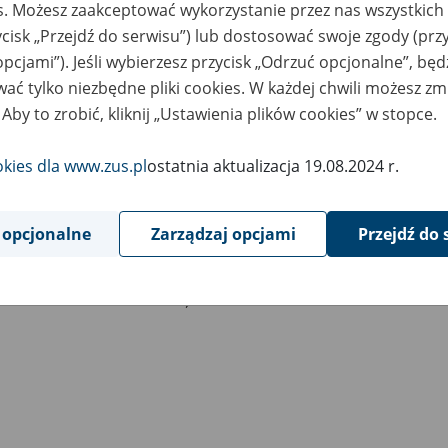
es. Możesz zaakceptować wykorzystanie przez nas wszystkich 
025 r. - 8 903,56 zł.
ycisk „Przejdź do serwisu”) lub dostosować swoje zgody (przy
opcjami”). Jeśli wybierzesz przycisk „Odrzuć opcjonalne”, bę
ać tylko niezbędne pliki cookies. W każdej chwili możesz zm
 Aby to zrobić, kliknij „Ustawienia plików cookies” w stopce.
zeciętne wynagrodzenie
okies dla www.zus.pl
ostatnia aktualizacja 19.08.2024 r.
w I kwartale 2026 r. -
9562,88 zł
,
w IV kwartale 2025 r. -
9197,79 zł
,
 opcjonalne
Zarządzaj opcjami
Przejdź do 
w III kwartale 2025 r. -
8771,70 zł
,
w II kwartale 2025 r. -
8748,63 zł
,
w I kwartale 2025 r. -
8962,28 zł
.