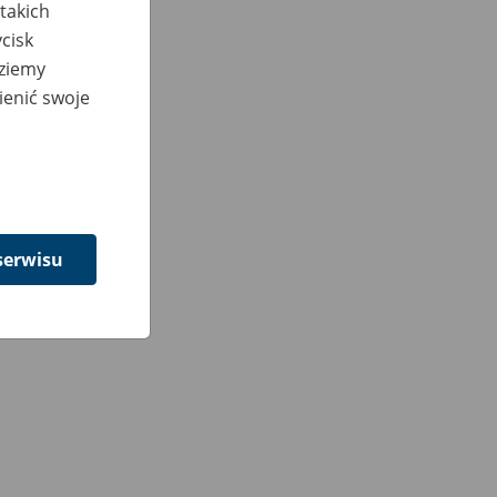
takich
cisk
dziemy
ienić swoje
serwisu