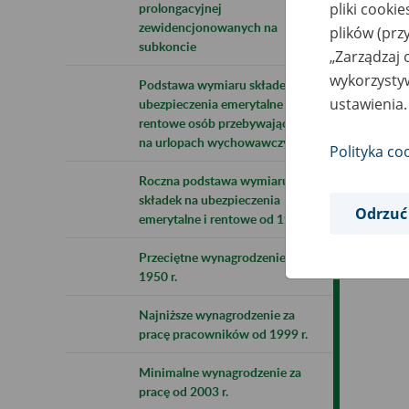
pliki cooki
prolongacyjnej
zewidencjonowanych na
w 2
plików (prz
subkoncie
„Zarządzaj 
wykorzystyw
Podstawa wymiaru składek na
ustawienia.
ubezpieczenia emerytalne i
Pr
rentowe osób przebywających
na urlopach wychowawczych
Polityka co
Roczna podstawa wymiaru
składek na ubezpieczenia
Odrzuć
emerytalne i rentowe od 1999 r.
Przeciętne wynagrodzenie od
1950 r.
Najniższe wynagrodzenie za
pracę pracowników od 1999 r.
Minimalne wynagrodzenie za
pracę od 2003 r.