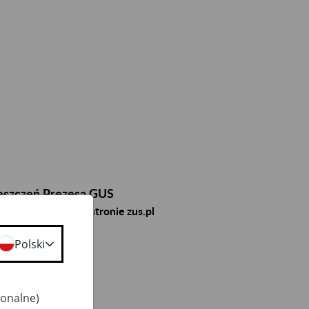
szczeń Prezesa GUS
ormacje zawarte na stronie zus.pl
Polski
dowej
jonalne)