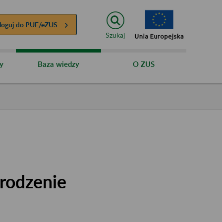
loguj do
PUE/eZUS
Szukaj
y
Baza wiedzy
O ZUS
rodzenie