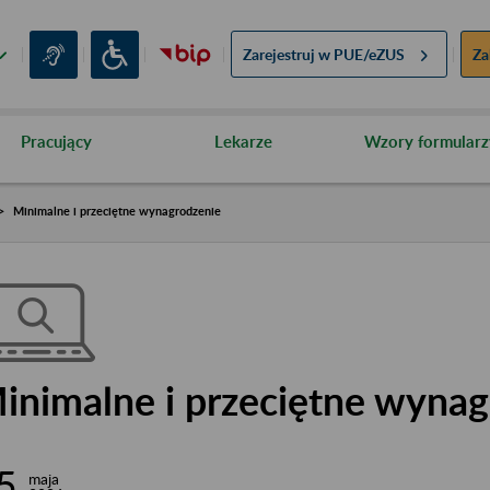
Zarejestruj w
PUE/eZUS
Za
Pracujący
Lekarze
Wzory formularz
Minimalne i przeciętne wynagrodzenie
inimalne i przeciętne wynag
5
maja