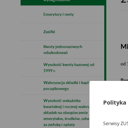
Emerytury i renty
Zasiłki
Mi
Kwoty jednorazowych
odszkodowań
od 
Wysokość kwoty bazowej od
1999 r.
Pon
Waloryzacja składki i kapitału
ogł
początkowego
nie
Wysokość wskaźnika
Polityka
kwartalnej i rocznej waloryzacji
składek na ubezpieczenie
emerytalne, środków, odsetek
Pr
Serwisy ZUS
za zwłokę i opłaty