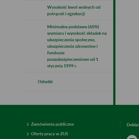
Wysokość kwot wolnych od
potrąceń i egzekucji
Minimalna podstawa (60%)
wymiaru i wysokość składek na
ubezpieczenia społeczne,
ubezpieczenie zdrowotne i
fundusze
pozaubezpieczeniowe od 1
stycznia 1999 r.
Odsetki
Zamówienia publiczne
Deklar
Oferty pracy w ZUS