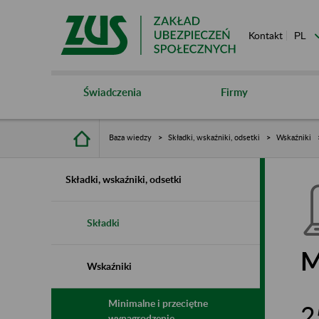
Kontakt
Świadczenia
Firmy
Baza wiedzy
Składki, wskaźniki, odsetki
Wskaźniki
Składki, wskaźniki, odsetki
Składki
M
Wskaźniki
Minimalne i przeciętne
2
wynagrodzenie