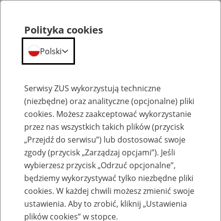
Polityka cookies
Polski
Menu
Szukaj
Serwisy ZUS wykorzystują techniczne
(niezbędne) oraz analityczne (opcjonalne) pliki
cookies. Możesz zaakceptować wykorzystanie
Biogramy
przez nas wszystkich takich plików (przycisk
„Przejdź do serwisu”) lub dostosować swoje
zgody (przycisk „Zarządzaj opcjami”). Jeśli
wybierzesz przycisk „Odrzuć opcjonalne”,
będziemy wykorzystywać tylko niezbędne pliki
Biogram J. Dziekan Kraków 2019
cookies. W każdej chwili możesz zmienić swoje
ustawienia. Aby to zrobić, kliknij „Ustawienia
plików cookies” w stopce.
JACEK DZIEKAN