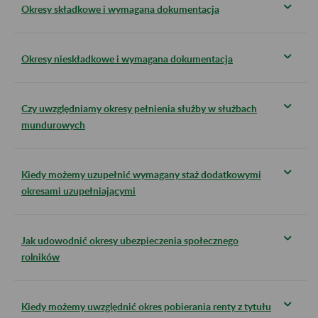
Okresy składkowe i wymagana dokumentacja
Okresy nieskładkowe i wymagana dokumentacja
Czy uwzględniamy okresy pełnienia służby w służbach
mundurowych
Kiedy możemy uzupełnić wymagany staż dodatkowymi
okresami uzupełniającymi
Jak udowodnić okresy ubezpieczenia społecznego
rolników
Kiedy możemy uwzględnić okres pobierania renty z tytułu