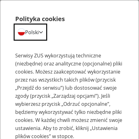
Polityka cookies
Polski
Menu
Szukaj
Serwisy ZUS wykorzystują techniczne
(niezbędne) oraz analityczne (opcjonalne) pliki
cookies. Możesz zaakceptować wykorzystanie
Renty
przez nas wszystkich takich plików (przycisk
„Przejdź do serwisu”) lub dostosować swoje
zgody (przycisk „Zarządzaj opcjami”). Jeśli
wybierzesz przycisk „Odrzuć opcjonalne”,
będziemy wykorzystywać tylko niezbędne pliki
Okresy uwzględniane przy
cookies. W każdej chwili możesz zmienić swoje
ustalaniu prawa do emerytury i
ustawienia. Aby to zrobić, kliknij „Ustawienia
plików cookies” w stopce.
renty oraz przy obliczaniu