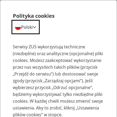
Polityka cookies
Polski
Menu
Szukaj
Serwisy ZUS wykorzystują techniczne
(niezbędne) oraz analityczne (opcjonalne) pliki
cookies. Możesz zaakceptować wykorzystanie
Dofinansowanie działań płatnika składek na poprawę bezpieczeństwa i higieny pracy
przez nas wszystkich takich plików (przycisk
„Przejdź do serwisu”) lub dostosować swoje
zgody (przycisk „Zarządzaj opcjami”). Jeśli
wybierzesz przycisk „Odrzuć opcjonalne”,
będziemy wykorzystywać tylko niezbędne pliki
cookies. W każdej chwili możesz zmienić swoje
Dofinansowanie działań płatnika
ustawienia. Aby to zrobić, kliknij „Ustawienia
składek na poprawę
plików cookies” w stopce.