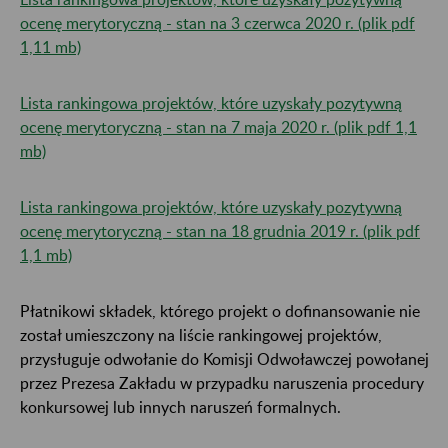
ocenę merytoryczną - stan na 3 czerwca 2020 r. (plik pdf
1,11 mb)
Lista rankingowa projektów, które uzyskały pozytywną
ocenę merytoryczną - stan na 7 maja 2020 r. (plik pdf 1,1
mb)
Lista rankingowa projektów, które uzyskały pozytywną
ocenę merytoryczną - stan na 18 grudnia 2019 r. (plik pdf
1,1 mb)
Płatnikowi składek, którego projekt o dofinansowanie nie
został umieszczony na liście rankingowej projektów,
przysługuje odwołanie do Komisji Odwoławczej powołanej
przez Prezesa Zakładu w przypadku naruszenia procedury
konkursowej lub innych naruszeń formalnych.