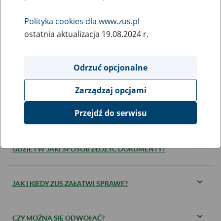
Polityka cookies dla www.zus.pl
ostatnia aktualizacja 19.08.2024 r.
KOGO DOTYCZY?
Odrzuć opcjonalne
JAKIE DOKUMENTY SĄ WYMAGANE?
Zarządzaj opcjami
Przejdź do serwisu
KIEDY ZŁOŻYĆ DOKUMENTY?
GDZIE I W JAKI SPOSÓB ZŁOŻYĆ DOKUMENTY?
JAK I KIEDY ZUS ZAŁATWI SPRAWĘ?
CZY MOŻNA SIĘ ODWOŁAĆ?