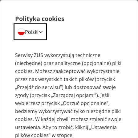
Polityka cookies
Polski
Menu
Szukaj
Serwisy ZUS wykorzystują techniczne
(niezbędne) oraz analityczne (opcjonalne) pliki
cookies. Możesz zaakceptować wykorzystanie
Rozliczenia z tytułu 30x
przez nas wszystkich takich plików (przycisk
„Przejdź do serwisu”) lub dostosować swoje
zgody (przycisk „Zarządzaj opcjami”). Jeśli
wybierzesz przycisk „Odrzuć opcjonalne”,
będziemy wykorzystywać tylko niezbędne pliki
Wniosek ubezpieczonego o
cookies. W każdej chwili możesz zmienić swoje
ustalenie przekroczenia rocznej
ustawienia. Aby to zrobić, kliknij „Ustawienia
plików cookies” w stopce.
podstawy wymiaru składek