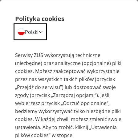
Polityka cookies
Polski
Menu
Szukaj
Serwisy ZUS wykorzystują techniczne
(niezbędne) oraz analityczne (opcjonalne) pliki
cookies. Możesz zaakceptować wykorzystanie
Zasiłek wyrównawczy
przez nas wszystkich takich plików (przycisk
„Przejdź do serwisu”) lub dostosować swoje
zgody (przycisk „Zarządzaj opcjami”). Jeśli
wybierzesz przycisk „Odrzuć opcjonalne”,
będziemy wykorzystywać tylko niezbędne pliki
Wysokość zasiłku wyrównawczego
cookies. W każdej chwili możesz zmienić swoje
ustawienia. Aby to zrobić, kliknij „Ustawienia
5
stycznia
2009
plików cookies” w stopce.