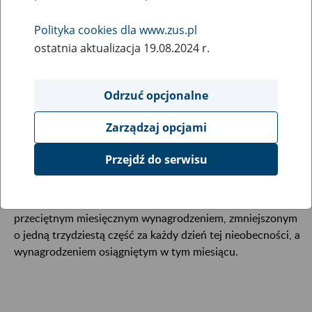
Polityka cookies dla www.zus.pl
Zasiłek wyrównawczy stanowi różnicę między przeciętnym
ostatnia aktualizacja 19.08.2024 r.
miesięcznym wynagrodzeniem za okres 12 miesięcy
kalendarzowych poprzedzających rehabilitację a
Odrzuć opcjonalne
wynagrodzeniem miesięcznym osiąganym podczas pracy z
obniżonym wynagrodzeniem.
Zarządzaj opcjami
Jeżeli ubezpieczony będący pracownikiem przepracował
Przejdź do serwisu
tylko część miesiąca wskutek nieobecności w pracy z
przyczyn usprawiedliwionych, zasiłek wyrównawczy za ten
miesiąc przysługuje w wysokości różnicy między
przeciętnym miesięcznym wynagrodzeniem, zmniejszonym
o jedną trzydziestą część za każdy dzień tej nieobecności, a
wynagrodzeniem osiągniętym w tym miesiącu.