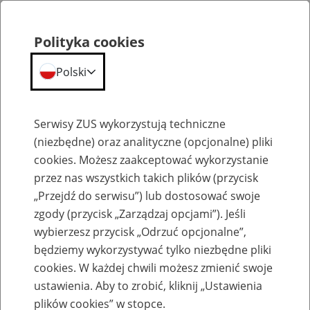
Polityka cookies
Polski
Menu
Szukaj
Serwisy ZUS wykorzystują techniczne
(niezbędne) oraz analityczne (opcjonalne) pliki
cookies. Możesz zaakceptować wykorzystanie
Umowa z Turcją o zabezpieczeniu społecznym
przez nas wszystkich takich plików (przycisk
„Przejdź do serwisu”) lub dostosować swoje
zgody (przycisk „Zarządzaj opcjami”). Jeśli
wybierzesz przycisk „Odrzuć opcjonalne”,
będziemy wykorzystywać tylko niezbędne pliki
Pobieranie emerytury lub renty z
cookies. W każdej chwili możesz zmienić swoje
Turcji a prawo i wysokość
ustawienia. Aby to zrobić, kliknij „Ustawienia
plików cookies” w stopce.
świadczeń z ZUS