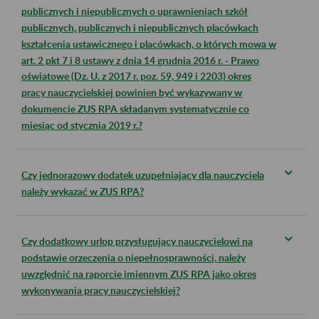
publicznych i niepublicznych o uprawnieniach szkół
publicznych, publicznych i niepublicznych placówkach
kształcenia ustawicznego i placówkach, o których mowa w
art. 2 pkt 7 i 8 ustawy z dnia 14 grudnia 2016 r. - Prawo
oświatowe (Dz. U. z 2017 r. poz. 59, 949 i 2203) okres
pracy nauczycielskiej powinien być wykazywany w
dokumencie ZUS RPA składanym systematycznie co
miesiąc od stycznia 2019 r.?
Czy jednorazowy dodatek uzupełniający dla nauczyciela
należy wykazać w ZUS RPA?
Czy dodatkowy urlop przysługujący nauczycielowi na
podstawie orzeczenia o niepełnosprawności, należy
uwzględnić na raporcie imiennym ZUS RPA jako okres
wykonywania pracy nauczycielskiej?