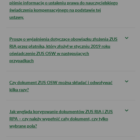
piśmie informację o ustaleniu prawa do nauczycielskiego
świadczenia kompensacyjnego na podstawie tej
ustawy.
Proszę o wyjaśnienia dotyczące obowiązku złożenia ZUS
RIA przez płatnika, który złożył w styczniu 2019 roku
oświadczenie ZUS OSW w następujących
przypadkach
Czy dokument ZUS OSW można składać i odwoływać
kilka razy?
Jak wygląda korygowanie dokumentów ZUS RIA i ZUS
RPA – czy należy wypełnić cały dokument, czy tylko
wybrane pola?