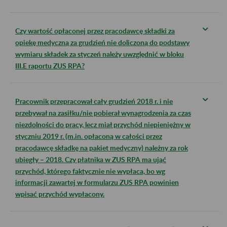
Czy wartość opłaconej przez pracodawcę składki za
opiekę medyczną za grudzień nie doliczoną do podstawy
wymiaru składek za styczeń należy uwzględnić w bloku
III.E raportu ZUS RPA?
Pracownik przepracował cały grudzień 2018 r. i nie
przebywał na zasiłku/nie pobierał wynagrodzenia za czas
niezdolności do pracy, lecz miał przychód niepieniężny w
styczniu 2019 r. (m.in. opłaconą w całości przez
pracodawcę składkę na pakiet medyczny) należny za rok
ubiegły – 2018. Czy płatnika w ZUS RPA ma ująć
przychód, którego faktycznie nie wypłaca, bo wg
informacji zawartej w formularzu ZUS RPA powinien
wpisać przychód wypłacony.