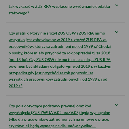
Jak wykazać w ZUS RPA wypłacone wyrównanie dodatku
stażowego?
Czy płatnik, który nie złożył ZUS OSW i ZUS RIA mimo
wszystko jest zobowiązany w 2019 r. złożyć ZUS RPA za
pracowników, którzy są zatrudnieni np. od 1999 r.? Chodzi
o osoby, które miały przychód za rok poprzedni tj. za 2018
(np. 13-ka). Czy ZUS OSW nie ma tu znaczenia, a ZUS RPA
powinien być składany obligatoryjnie od 2019 r. w każdym
przypadku gdy jest przychód za rok poprzedni za
wszystkich pracowników zatrudnionych i od 1999 r. i od
2019 r.?
Czy pola dotyczące podstawy prawnej oraz kod
wygaśnięcia (ZUS ZWUA V.02 oraz V.03) będą wymagalne
tylko dla pracowników zatrudnionych na umowę o pracę,
czy również będą wymagalne dla umów cywilno –