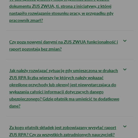
dokumentu ZUS ZWUA, tj. strona z inicjatywy, z której
nastąpiło rozwiązanie stosunku pracy, w przypadku gdy
pracownik zmarł?
Czy poza nowymi danymi na ZUS ZWUA funkcjonalność i
raport pozostają bez zmian?
Jak należy rozwiązać sytuację gdy umieszczona w drukach
ZUS RPA liczba wierszy (w których należy wskazać
określone przychody lub okresy) jest niewystarczająca do
wykazania całości informacji dotyczących danego
ubezpieczonego? Gdzie płatnik ma umieścić te dodatkowe
dane?
Za kogo płatnik składek jest zobowiązany wysyłać raport
ZUS RPA? Czy za wszystkich zatrudnionych nauczycieli?