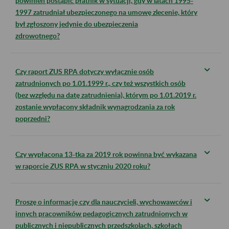
powinien postąpić płatnik w sytuacji, gdy w latach 1995-
1997 zatrudniał ubezpieczonego na umowę zlecenie, który
był zgłoszony jedynie do ubezpieczenia
zdrowotnego?
Czy raport ZUS RPA dotyczy wyłącznie osób
zatrudnionych po 1.01.1999 r., czy też wszystkich osób
(bez względu na datę zatrudnienia), którym po 1.01.2019 r.
zostanie wypłacony składnik wynagrodzania za rok
poprzedni?
Czy wypłacona 13-tka za 2019 rok powinna być wykazana
w raporcie ZUS RPA w styczniu 2020 roku?
Proszę o informację czy dla nauczycieli, wychowawców i
innych pracowników pedagogicznych zatrudnionych w
publicznych i niepublicznych przedszkolach, szkołach