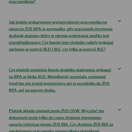
pracowników?
Jak będzie wykazywane wynagrodzenie pracownika na
raporcie ZUS RPA w przypadku, gdy pracownik otrzymuje
dodatek stażowy, który w okresie pobierania zasiłku jest
nieoskładkowany. Czy kwotę tego dodatku należy wykazać
zarówno w pozycji III.D i III.E, czy tylko w pozycji III.E?
Czy płatnik powinien kwotę dodatku stażowego wykazać
na RPA w bloku III.D. Wątpliwość powstała, ponieważ
tytuł ten nie został wymieniony ani w poradniku do ZUS
RPA, ani na samym druku.
Płatnik składa oświadczenie ZUS OSW. Wycofać ten
dokument może tylko do czasu złożenia pierwszego
raportu informacyjnego ZUS RIA. Czy złożenie ZUS RIA za
zwolnionego pracownika uniemożliwia płatnikowi