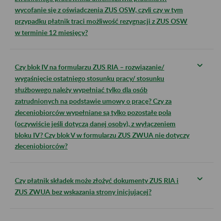
wycofanie się z oświadczenia ZUS OSW, czyli czy w tym
przypadku płatnik traci możliwość rezygnacji z ZUS OSW
w terminie 12 miesięcy?
Czy blok IV na formularzu ZUS RIA – rozwiązanie/
wygaśnięcie ostatniego stosunku pracy/ stosunku
służbowego należy wypełniać tylko dla osób
zatrudnionych na podstawie umowy o pracę? Czy za
zleceniobiorców wypełniane są tylko pozostałe pola
(oczywiście jeśli dotyczą danej osoby), z wyłączeniem
bloku IV? Czy blok V w formularzu ZUS ZWUA nie dotyczy
zleceniobiorców?
Czy płatnik składek może złożyć dokumenty ZUS RIA i
ZUS ZWUA bez wskazania strony inicjującej?