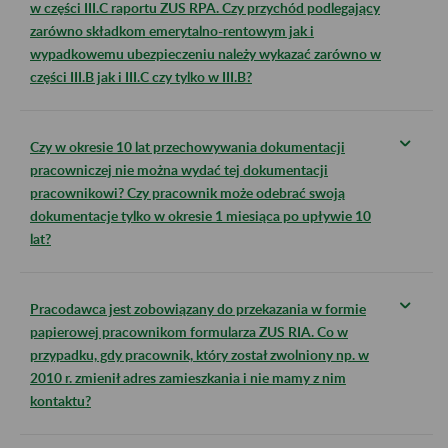
w części III.C raportu ZUS RPA. Czy przychód podlegający
zarówno składkom emerytalno-rentowym jak i
wypadkowemu ubezpieczeniu należy wykazać zarówno w
części III.B jak i III.C czy tylko w III.B?
Czy w okresie 10 lat przechowywania dokumentacji
pracowniczej nie można wydać tej dokumentacji
pracownikowi? Czy pracownik może odebrać swoją
dokumentacje tylko w okresie 1 miesiąca po upływie 10
lat?
Pracodawca jest zobowiązany do przekazania w formie
papierowej pracownikom formularza ZUS RIA. Co w
przypadku, gdy pracownik, który został zwolniony np. w
2010 r. zmienił adres zamieszkania i nie mamy z nim
kontaktu?