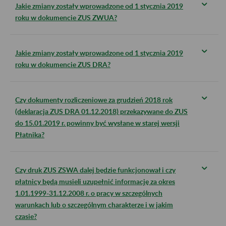
Jakie zmiany zostały wprowadzone od 1 stycznia 2019
roku w dokumencie ZUS ZWUA?
Jakie zmiany zostały wprowadzone od 1 stycznia 2019
roku w dokumencie ZUS DRA?
Czy dokumenty rozliczeniowe za grudzień 2018 rok
(deklaracja ZUS DRA 01.12.2018) przekazywane do ZUS
do 15.01.2019 r. powinny być wysłane w starej wersji
Płatnika?
Czy druk ZUS ZSWA dalej będzie funkcjonował i czy
płatnicy będą musieli uzupełnić informację za okres
1.01.1999-31.12.2008 r. o pracy w szczególnych
warunkach lub o szczególnym charakterze i w jakim
czasie?