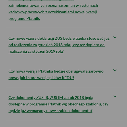
zaimplementowanych przez nas zmian w systemach
kadrowo-płacowych z oczekiwaniami nowej wersji
programu Płatnik.
Czy nowe wzory deklaracji ZUS będzie trzeba stosować już
od rozliczenia za grudzień 2018 roku, czy też dopiero od
rozliczenia za styczeń 2019 rok?
Czy nowa wersja Płatnika będzie obsługiwała zarówno
nowe, jak i stare wersje plików KEDU?
Czy dokumenty ZUS IR, ZUS IM za rok 2018 będą
dostępne w programie Płatnik wg obecnego szablonu, czy
będzie już wymagany nowy szablon dokumentu?