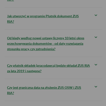
Jak utworzyć w programie Płatnik dokument ZUS
RIA?
Od kiedy według nowej ustawy liczymy 10 letni okres
przechowywania dokumentów - od daty rozwiązania
stosunku pracy, czy zatrudnienia?
Czy płatnik składek (pracodawca) będzie składał ZUS RIA
za lata 2019 i następne?
Czy jest graniczna data na złożenie ZUS OSW i ZUS
RIA?