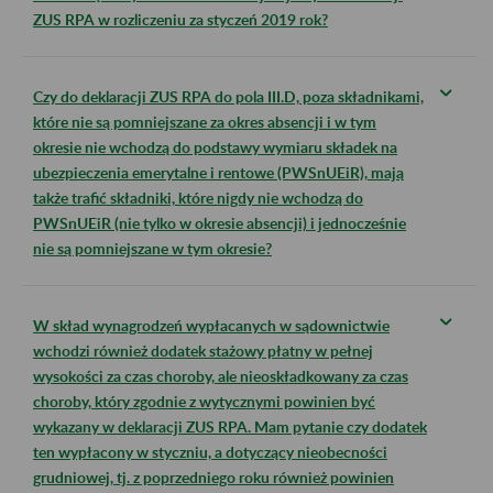
ZUS RPA w rozliczeniu za styczeń 2019 rok?
Czy do deklaracji ZUS RPA do pola III.D, poza składnikami,
które nie są pomniejszane za okres absencji i w tym
okresie nie wchodzą do podstawy wymiaru składek na
ubezpieczenia emerytalne i rentowe (PWSnUEiR), mają
także trafić składniki, które nigdy nie wchodzą do
PWSnUEiR (nie tylko w okresie absencji) i jednocześnie
nie są pomniejszane w tym okresie?
W skład wynagrodzeń wypłacanych w sądownictwie
wchodzi również dodatek stażowy płatny w pełnej
wysokości za czas choroby, ale nieoskładkowany za czas
choroby, który zgodnie z wytycznymi powinien być
wykazany w deklaracji ZUS RPA. Mam pytanie czy dodatek
ten wypłacony w styczniu, a dotyczący nieobecności
grudniowej, tj. z poprzedniego roku również powinien