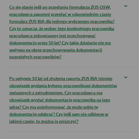
Co się stanie jeśli po przesłaniu formularza ZUS OSW,
pracodawca zapomni przesłać w odpowiednim czasie
formularz ZUS RIA dla jednego wybranego pracownika?
Czy to oznacza, że wobec tego konkretnego pracownika
pracodawca zobowiązany jest przechowywać
dokumentacje przez 50 lat? Czy takie działanie nie ma
wpływu na okres przechowywania dokumentacji
pozostałych pracowników?
Po upływie 10 lat od złożenia raportu ZUS RIA istnieje
obowiązek wydania byłemu pracownikowi dokumentów
związanych z zatrudnieniem. Czy pracodawca ma
obowiązek wysłać dokumentację pracownika na jego
adres? Czy ma poinformować, że może sobie tę
dokumentację odebrać? Czy jeśli sam nie odbierze w
jakimś czasie, to można ją zniszczyć?