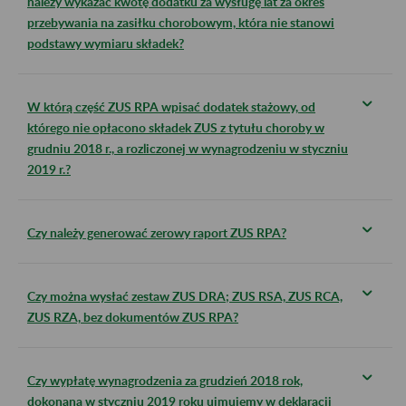
należy wykazać kwotę dodatku za wysługę lat za okres
przebywania na zasiłku chorobowym, która nie stanowi
podstawy wymiaru składek?
W którą część ZUS RPA wpisać dodatek stażowy, od
którego nie opłacono składek ZUS z tytułu choroby w
grudniu 2018 r., a rozliczonej w wynagrodzeniu w styczniu
2019 r.?
Czy należy generować zerowy raport ZUS RPA?
Czy można wysłać zestaw ZUS DRA; ZUS RSA, ZUS RCA,
ZUS RZA, bez dokumentów ZUS RPA?
Czy wypłatę wynagrodzenia za grudzień 2018 rok,
dokonaną w styczniu 2019 roku ujmujemy w deklaracji