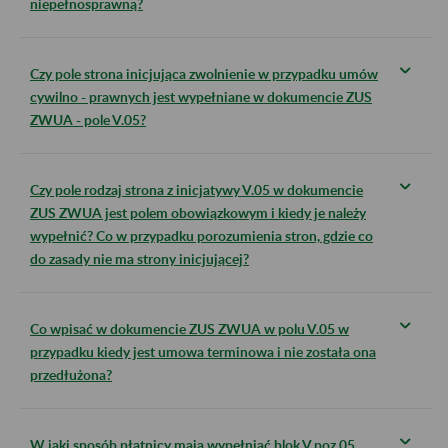
niepełnosprawną?
Czy pole strona inicjująca zwolnienie w przypadku umów
cywilno - prawnych jest wypełniane w dokumencie ZUS
ZWUA - pole V.05?
Czy pole rodzaj strona z inicjatywy V.05 w dokumencie
ZUS ZWUA jest polem obowiązkowym i kiedy je należy
wypełnić? Co w przypadku porozumienia stron, gdzie co
do zasady nie ma strony inicjującej?
Co wpisać w dokumencie ZUS ZWUA w polu V.05 w
przypadku kiedy jest umowa terminowa i nie została ona
przedłużona?
W jaki sposób płatnicy mają wypełniać blok V poz.05