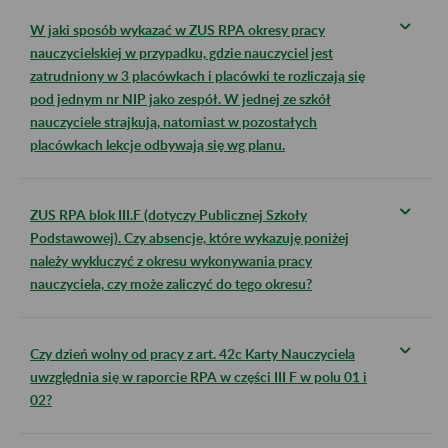
W jaki sposób wykazać w ZUS RPA okresy pracy
nauczycielskiej w przypadku, gdzie nauczyciel jest
zatrudniony w 3 placówkach i placówki te rozliczają się
pod jednym nr NIP jako zespół. W jednej ze szkół
nauczyciele strajkują, natomiast w pozostałych
placówkach lekcje odbywają się wg planu.
ZUS RPA blok III.F (dotyczy Publicznej Szkoły
Podstawowej). Czy absencje, które wykazuję poniżej
należy wykluczyć z okresu wykonywania pracy
nauczyciela, czy może zaliczyć do tego okresu?
Czy dzień wolny od pracy z art. 42c Karty Nauczyciela
uwzględnia się w raporcie RPA w części III F w polu 01 i
02?