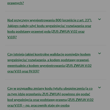
prawnych?
Kod przyczyny wyrejestrowania 800 (przejście z art. 23¹).
Jakiego należy użyć kodu wygaśnięcia/ rozwiązania oraz
kodu podstawy prawnej pola (ZUS ZWUA V.02 oraz
V.03)?
Czy istnieją jakieś kontrolne walidacje pomiędzy kodem
wygaśnięcia/ rozwiązania, a kodem podstawy prawnej,
ewentualnie z kodem wyrejestrowania (ZUS ZWUA V.02
oraz V.03 oraz IV.03)?
Czy w przypadku zmiany kodu tytułu ubezpieczenia (a co
za tym idzie przesłaniu ZUS ZWUA) powinno się podać
kod wygaśnięcia oraz podstawę prawną (ZUS ZWUA V.02
oraz V.03) – np. pracownik staje się osobą