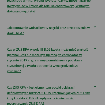
przychodu (limitu) w roku wypłaty? Czy też może należy go
uwzględniać w limicie dla roku kalendarzowego, w którym
dokonano wypłaty?
Jak poprawnie wpisać kwoty nagród oraz przekroczenia w
druku RPA?
Czy w ZUS RPA w polu III B.02 kwota może mieć wartość
ujemną? Jeśli nie może być ujemna, to co wykazać w
styczniu 2019 r., gdy mamy pomniejszenie podstawy
styczniowej z tytułu potrącenia wynagrodzenia za
grudzień?
Czy ZUS RPA – jest elementem paczki deklaracji
definiowanych przez ZUS DRA i zachowujących ZUS DRA
i czy korekta ZUS RPA wpływa na konieczność
przygotowania ZUS DRA?