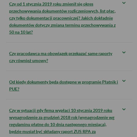
Czy od 1 stycznia 2019 roku zmienił się okres
przechowywania dokumentów rozliczeniowych, list płac,
czy tylko dokumentacji pracowniczej? Jakich dokładnie
dokumentów dotyczy zmiana terminu przechowywania z
50 na 10 lat?
Czy pracodawca ma obowiązek przekazać same raporty
czy również umowy?
Od kiedy dokumenty będą dostępne w programie Płatnik i
PUE?
Czy w sytuacji gdy firma wypłaci 10 stycznia 2019 roku
wynagrodzenie za grudzień 2018 rok (wynagrodzenie wg
regulaminu płatne do 10 dnia następnego miesiąca),
będzie musiał być składany raport ZUS RPA za