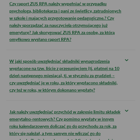
Czy raport ZUS RPA należy wypełniać w przypadku
psychologa, bibliotekarza i pani ze świetlicy, zatrudnionych
w szkole i mających przygotowanie pedagogiczne.? Czy
należy sporządzać za nauczyciela otrzymującego już
emeryturę? Jak skorygować ZUS RPA za osobę, za którą
omyłkowo wysłano raport RPA?
W jaki sposób uwzględniać składniki wynagrodzenia
wypłacone na tzw. liście z przesunięciem (tj. płatnej na 10
dzień następnego miesiąca), tj. w styczniu za grudzień –
czy uwzględniać je w roku, za który wypłacono składniki,
czy też w roku, w którym dokonano wypłaty?
Jak należy uwzględniać przychód w zakresie limitu składek
emerytalno-rentowych? Czy pomimo wypłaty w innym
roku kalendarzowym doliczać go do przychodu za rok, za
który się należał, a tym samym nie wliczać go do