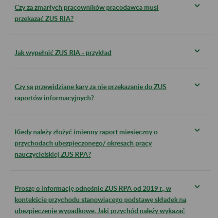
Czy za zmarłych pracowników pracodawca musi
przekazać ZUS RIA?
Jak wypełnić ZUS RIA - przykład
Czy są przewidziane kary za nie przekazanie do ZUS
raportów informacyjnych?
Kiedy należy złożyć imienny raport miesięczny o
przychodach ubezpieczonego/ okresach pracy
nauczycielskiej ZUS RPA?
Proszę o informację odnośnie ZUS RPA od 2019 r., w
kontekście przychodu stanowiącego podstawę składek na
ubezpieczenie wypadkowe. Jaki przychód należy wykazać