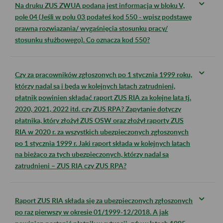
Na druku ZUS ZWUA podana jest informacja w bloku V,
pole 04 (Jeśli w polu 03 podałeś kod 550 - wpisz podstawę
prawną rozwiązania/ wygaśnięcia stosunku pracy/
stosunku służbowego). Co oznacza kod 550?
Czy za pracowników zgłoszonych po 1 stycznia 1999 roku,
którzy nadal są i będą w kolejnych latach zatrudnieni,
płatnik powinien składać raport ZUS RIA za kolejne lata tj.
2020, 2021, 2022 itd. czy ZUS RPA? Zapytanie dotyczy
płatnika, który złożył ZUS OSW oraz złożył raporty ZUS
RIA w 2020 r. za wszystkich ubezpieczonych zgłoszonych
po 1 stycznia 1999 r. Jaki raport składa w kolejnych latach
na bieżąco za tych ubezpieczonych, którzy nadal są
zatrudnieni – ZUS RIA czy ZUS RPA?
Raport ZUS RIA składa się za ubezpieczonych zgłoszonych
po raz pierwszy w okresie 01/1999-12/2018. A jak