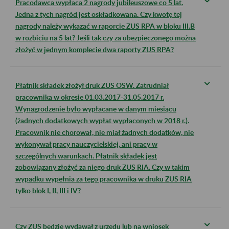
Pracodawca wypłaca 2 nagrody jubileuszowe co 5 lat.
Jedna z tych nagród jest oskładkowana. Czy kwotę tej
nagrody należy wykazać w raporcie ZUS RPA w bloku III.B
w rozbiciu na 5 lat? Jeśli tak czy za ubezpieczonego można
złożyć w jednym komplecie dwa raporty ZUS RPA?
Płatnik składek złożył druk ZUS OSW. Zatrudniał
pracownika w okresie 01.03.2017-31.05.2017 r.
Wynagrodzenie było wypłacane w danym miesiącu
(żadnych dodatkowych wypłat wypłaconych w 2018 r.).
Pracownik nie chorował, nie miał żadnych dodatków, nie
wykonywał pracy nauczycielskiej, ani pracy w
szczególnych warunkach. Płatnik składek jest
zobowiązany złożyć za niego druk ZUS RIA. Czy w takim
wypadku wypełnia za tego pracownika w druku ZUS RIA
tylko blok I, II, III i IV?
Czy ZUS będzie wydawał z urzędu lub na wniosek