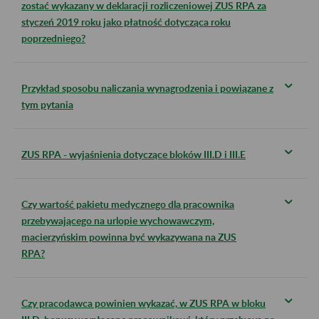
zostać wykazany w deklaracji rozliczeniowej ZUS RPA za
styczeń 2019 roku jako płatność dotycząca roku
poprzedniego?
Przykład sposobu naliczania wynagrodzenia i powiązane z
tym pytania
ZUS RPA - wyjaśnienia dotyczące bloków III.D i III.E
Czy wartość pakietu medycznego dla pracownika
przebywającego na urlopie wychowawczym,
macierzyńskim powinna być wykazywana na ZUS
RPA?
Czy pracodawca powinien wykazać, w ZUS RPA w bloku