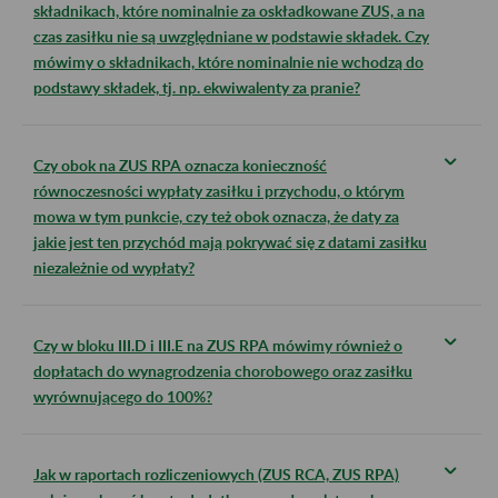
składnikach, które nominalnie za oskładkowane ZUS, a na
czas zasiłku nie są uwzględniane w podstawie składek. Czy
mówimy o składnikach, które nominalnie nie wchodzą do
podstawy składek, tj. np. ekwiwalenty za pranie?
Czy obok na ZUS RPA oznacza konieczność
równoczesności wypłaty zasiłku i przychodu, o którym
mowa w tym punkcie, czy też obok oznacza, że daty za
jakie jest ten przychód mają pokrywać się z datami zasiłku
niezależnie od wypłaty?
Czy w bloku III.D i III.E na ZUS RPA mówimy również o
dopłatach do wynagrodzenia chorobowego oraz zasiłku
wyrównującego do 100%?
Jak w raportach rozliczeniowych (ZUS RCA, ZUS RPA)