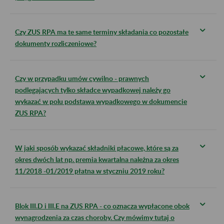
Czy ZUS RPA ma te same terminy składania co pozostałe
dokumenty rozliczeniowe?
Czy w przypadku umów cywilno - prawnych
podlegających tylko składce wypadkowej należy go
wykazać w polu podstawa wypadkowego w dokumencie
ZUS RPA?
W jaki sposób wykazać składniki płacowe, które są za
okres dwóch lat np. premia kwartalna należna za okres
11/2018 -01/2019 płatna w styczniu 2019 roku?
Blok III.D i III.E na ZUS RPA - co oznacza wypłacone obok
wynagrodzenia za czas choroby. Czy mówimy tutaj o