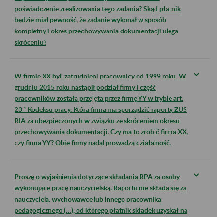
poświadczenie zrealizowania tego zadania? Skąd płatnik
będzie miał pewność, że zadanie wykonał w sposób
kompletny i okres przechowywania dokumentacji ulega
skróceniu?
W firmie XX byli zatrudnieni pracownicy od 1999 roku. W
grudniu 2015 roku nastąpił podział firmy i część
pracowników została przejęta przez firmę YY w trybie art.
23 ¹ Kodeksu pracy. Która firma ma sporządzić raporty ZUS
RIA za ubezpieczonych w związku ze skróceniem okresu
przechowywania dokumentacji. Czy ma to zrobić firma XX,
czy firma YY? Obie firmy nadal prowadzą działalność.
Proszę o wyjaśnienia dotyczące składania RPA za osoby
wykonujące pracę nauczycielską. Raportu nie składa się za
nauczyciela, wychowawcę lub innego pracownika
pedagogicznego (…), od którego płatnik składek uzyskał na