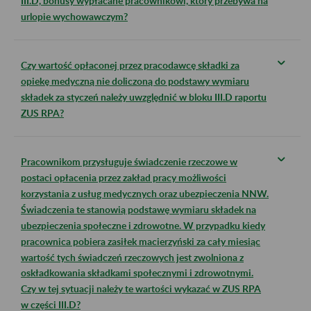
III.D, bonusy wypłacane pracownikowi, który przebywa na
urlopie wychowawczym?
Czy wartość opłaconej przez pracodawcę składki za
opiekę medyczną nie doliczoną do podstawy wymiaru
składek za styczeń należy uwzględnić w bloku III.D raportu
ZUS RPA?
Pracownikom przysługuje świadczenie rzeczowe w
postaci opłacenia przez zakład pracy możliwości
korzystania z usług medycznych oraz ubezpieczenia NNW.
Świadczenia te stanowią podstawę wymiaru składek na
ubezpieczenia społeczne i zdrowotne. W przypadku kiedy
pracownica pobiera zasiłek macierzyński za cały miesiąc
wartość tych świadczeń rzeczowych jest zwolniona z
oskładkowania składkami społecznymi i zdrowotnymi.
Czy w tej sytuacji należy te wartości wykazać w ZUS RPA
w części III.D?