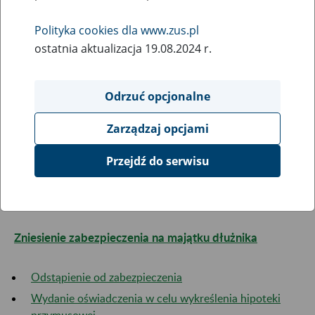
12
lutego
2026
Polityka cookies dla www.zus.pl
ostatnia aktualizacja 19.08.2024 r.
Środki zaskarżenia w postępowaniu egzekucyjnym
Odrzuć opcjonalne
Wniesienie skargi na czynności egzekucyjne/
zastosowanie zbyt uciążliwego środka egzekucyjnego
Zarządzaj opcjami
Rozpatrzenie zarzutów w sprawie prowadzenia
Przejdź do serwisu
egzekucji
Wniesienie sprzeciwu w prowadzonej egzekucji
Zniesienie zabezpieczenia na majątku dłużnika
Odstąpienie od zabezpieczenia
Wydanie oświadczenia w celu wykreślenia hipoteki
przymusowej