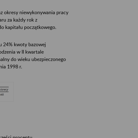
raz okresy niewykonywania pracy
ru za każdy rok z
do kapitału początkowego.
iu 24% kwoty bazowej
dzenia w II kwartale
onalny do wieku ubezpieczonego
ia 1998 r.
części procentu,