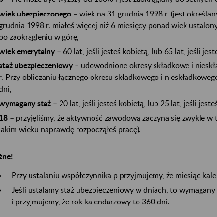
wiek ubezpieczonego
– wiek na 31 grudnia 1998 r. (jest określan
grudnia 1998 r. miałeś więcej niż 6 miesięcy ponad wiek ustalon
po zaokrągleniu w górę,
wiek emerytalny
– 60 lat, jeśli jesteś kobietą, lub 65 lat, jeśli je
staż ubezpieczeniowy
– udowodnione okresy składkowe i niesk
r. Przy obliczaniu łącznego okresu składkowego i nieskładkowego
dni,
wymagany staż
– 20 lat, jeśli jesteś kobietą, lub 25 lat, jeśli jes
18
– przyjęliśmy, że aktywność zawodową zaczyna się zwykle w 
jakim wieku naprawdę rozpocząłeś pracę).
ne!
Przy ustalaniu współczynnika p przyjmujemy, że miesiąc kal
Jeśli ustalamy staż ubezpieczeniowy w dniach, to wymagany
i przyjmujemy, że rok kalendarzowy to 360 dni.