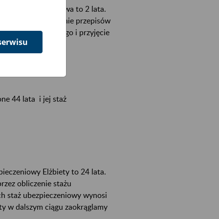
zpieczeniowy Wacława to 2 lata.
y i 10 dni. Po zmianie przepisów
pitału początkowego i przyjęcie
serwisu
ne 44 lata i jej staż
pieczeniowy Elżbiety to 24 lata.
rzez obliczenie stażu
ch staż ubezpieczeniowy wynosi
iety w dalszym ciągu zaokrąglamy