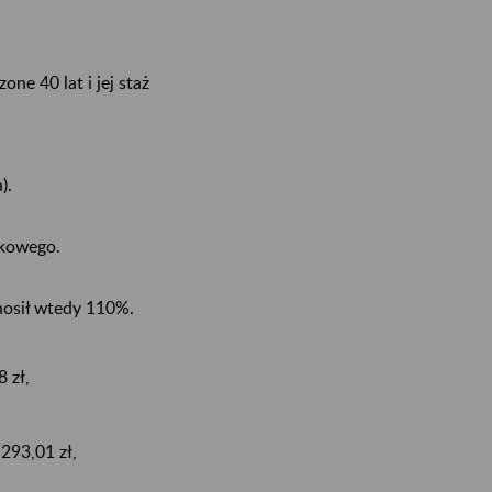
one 40 lat i jej staż
).
tkowego.
osił wtedy 110%.
 zł,
293,01 zł,