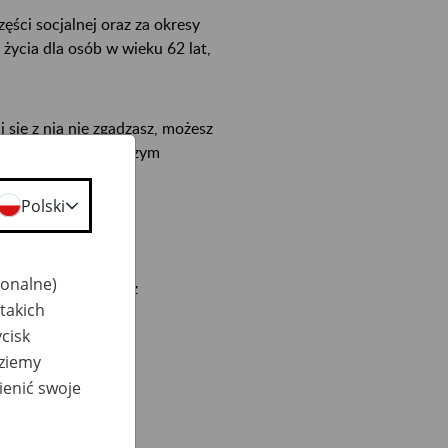
ęści socjalnej oraz za okresy
życia dla osób w wieku 62 lat,
 się z nią nie zgadzasz, możesz
społecznych (za naszym
ecyzję.
Polski
jonalne)
e 26 lat i jego staż
takich
cisk
dziemy
ienić swoje