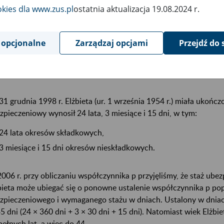
okies dla www.zus.pl
ostatnia aktualizacja 19.08.2024 r.
005 r. przy obliczaniu współczynnika p przyjęliśmy, że staż ube
inęliśmy (zgodnie z obowiązującymi wtedy przepisami) 5 miesięc
ław może wystąpić do nas z wnioskiem o ponowne obliczenie ka
 opcjonalne
Zarządzaj opcjami
Przejdź do 
ustalenia współczynnika p również 5 miesięcy i 10 dni.
ykład 2
31 grudnia 1998 r. Elżbieta (ur. 1 września 1954 r.) miała ukończo
zpieczeniowy wynosił 24 lata, 3 miesiące i 15 dni, w tym:
24 lata okresów składkowych,
3 miesiące i 15 dni okresów nieskładkowych.
006 r. przy obliczaniu współczynnika p przyjęliśmy, że staż ubez
bieta może ubiegać się o ponowne ustalenie współczynnika p pop
zpieczeniowego i wymaganego stażu w dniach. Ustalony w dnia
5 dni (24 × 360 dni + 3 × 30 dni + 15 dni). Natomiast wiek Elżb
pełnych lat, a więc do 44.