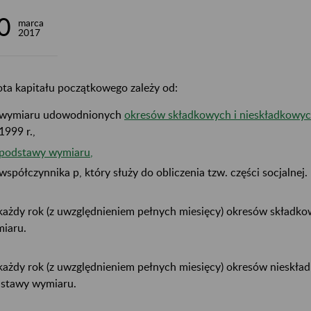
0
marca
2017
ta kapitału początkowego zależy od:
wymiaru udowodnionych
okresów składkowych i nieskładkowy
1999 r.,
podstawy wymiaru
,
współczynnika p, który służy do obliczenia tzw. części socjalnej.
każdy rok (z uwzględnieniem pełnych miesięcy) okresów składk
iaru.
każdy rok (z uwzględnieniem pełnych miesięcy) okresów nieskła
stawy wymiaru.