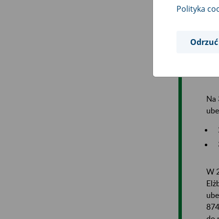
Polityka co
W 2
Pom
Wac
Odrzuć
do 
Prz
Na 
ube
W 2
Elż
ube
874
do 