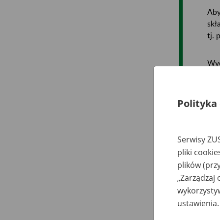
Aby
skł
tj.
Wyd
wni
poś
Polityka
Prz
Serwisy ZUS
Na 
pliki cooki
ube
plików (prz
„Zarządzaj 
wykorzystyw
ustawienia.