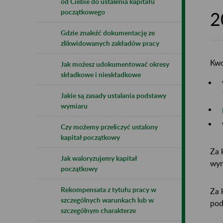
od Ciebie do ustalenia kapitału
początkowego
2
Gdzie znaleźć dokumentację ze
zlikwidowanych zakładów pracy
Kwo
Jak możesz udokumentować okresy
składkowe i nieskładkowe
Jakie są zasady ustalania podstawy
wymiaru
Czy możemy przeliczyć ustalony
kapitał początkowy
Za 
Jak waloryzujemy kapitał
wym
początkowy
Rekompensata z tytułu pracy w
Za 
szczególnych warunkach lub w
pod
szczególnym charakterze