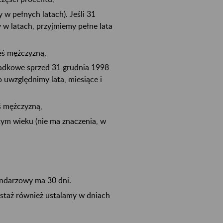
y w pełnych latach). Jeśli 31
y w latach, przyjmiemy pełne lata
steś mężczyzną,
ładkowe sprzed 31 grudnia 1998
 uwzględnimy lata, miesiące i
teś mężczyzną,
tym wieku (nie ma znaczenia, w
endarzowy ma 30 dni.
 staż również ustalamy w dniach