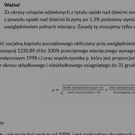
Ważne!
Za okresy urlopów udzielonych z tytułu opieki nad dziećmi o
z powodu opieki nad dziećmi liczymy po 1,3% podstawy wymia
uwzględnieniem pełnych miesięcy. Zasadę tę stosujemy tylko 
ść socjalną kapitału początkowego obliczamy przy uwzględnien
oszącej 1220,89 zł (to 100% przeciętnego miesięcznego wynagro
endarzowym 1998 r.) oraz współczynnika p, który jest proporcj
z okresu składkowego i nieskładkowego osiągniętego do 31 grudn
ie:
p
– nie może być wyższy od 100% i jest zaokrąglany do setnych 