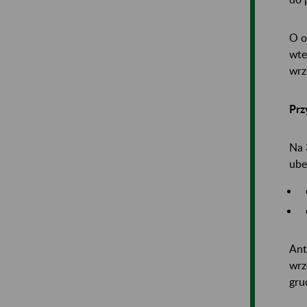
O o
wte
wrz
Prz
Na 
ube
Ant
wrz
gru