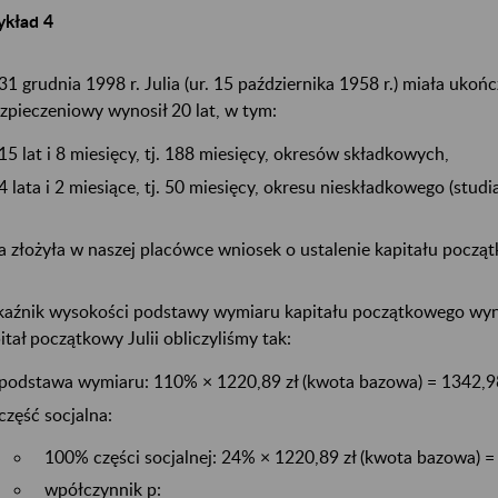
ykład 4
31 grudnia 1998 r. Julia (ur. 15 października 1958 r.) miała ukończ
zpieczeniowy wynosił 20 lat, w tym:
15 lat i 8 miesięcy, tj. 188 miesięcy, okresów składkowych,
4 lata i 2 miesiące, tj. 50 miesięcy, okresu nieskładkowego (studia
ia złożyła w naszej placówce wniosek o ustalenie kapitału począ
aźnik wysokości podstawy wymiaru kapitału początkowego wyn
itał początkowy Julii obliczyliśmy tak:
podstawa wymiaru: 110% × 1220,89 zł (kwota bazowa) = 1342,98
część socjalna:
100% części socjalnej: 24% × 1220,89 zł (kwota bazowa) = 
wpółczynnik p: