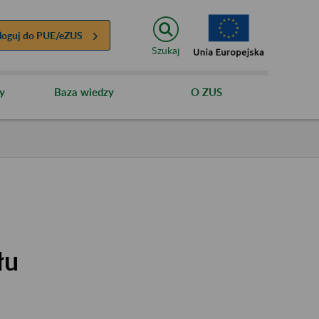
loguj do
PUE/eZUS
Szukaj
y
Baza wiedzy
O ZUS
łu