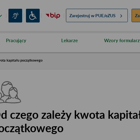
Zarejestruj w
PUE/eZUS
Za
Pracujący
Lekarze
Wzory formularz
wota kapitału początkowego
d czego zależy kwota kapita
oczątkowego