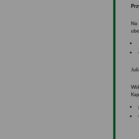
Prz
Na 
ube
Jul
Wsk
Kap