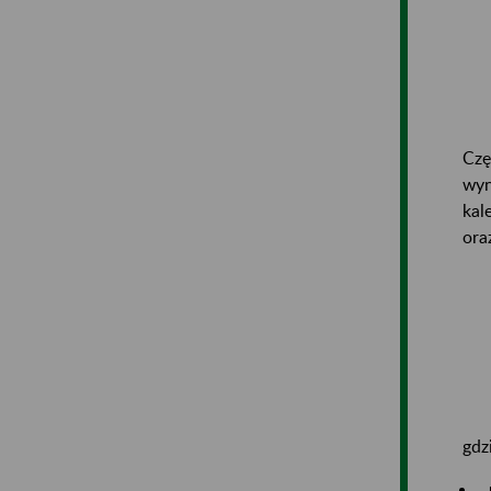
Czę
wyn
kal
ora
gdz