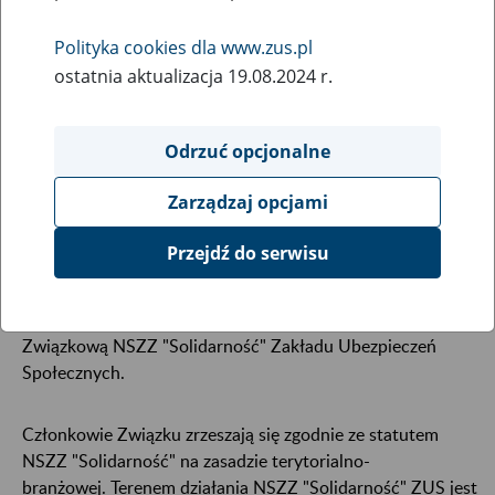
Polityka cookies dla www.zus.pl
W dniu 27 czerwca 1996 r. powołano Międzyzakładową
ostatnia aktualizacja 19.08.2024 r.
Komisję Koordynacyjną NSZZ "Solidarność" przy Zakładzie
Ubezpieczeń Społecznych, w skład której weszły ówczesne
Odrzuć opcjonalne
Komisje Zakładowe. MKK została powołana jako
przedstawicielstwo NSZZ "S" na szczeblu centralnym
Zarządzaj opcjami
wobec kierownictwa Zakładu oraz organów administracji
państwowej.
Przejdź do serwisu
W związku ze zmianą struktury pracodawcy, MKK w dniu
14 grudnia 1998 r. przekształciła się w jedną Organizację
Związkową NSZZ "Solidarność" Zakładu Ubezpieczeń
Społecznych.
Członkowie Związku zrzeszają się zgodnie ze statutem
NSZZ "Solidarność" na zasadzie terytorialno-
branżowej. Terenem działania NSZZ "Solidarność" ZUS jest