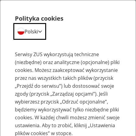
Polityka cookies
Polski
Menu
Szukaj
Serwisy ZUS wykorzystują techniczne
(niezbędne) oraz analityczne (opcjonalne) pliki
cookies. Możesz zaakceptować wykorzystanie
Organizacje związkowe działające w ZUS
przez nas wszystkich takich plików (przycisk
„Przejdź do serwisu”) lub dostosować swoje
zgody (przycisk „Zarządzaj opcjami”). Jeśli
wybierzesz przycisk „Odrzuć opcjonalne”,
będziemy wykorzystywać tylko niezbędne pliki
NSZZ "Solidarność" w ZUS
cookies. W każdej chwili możesz zmienić swoje
ustawienia. Aby to zrobić, kliknij „Ustawienia
28
marca
2023
plików cookies” w stopce.