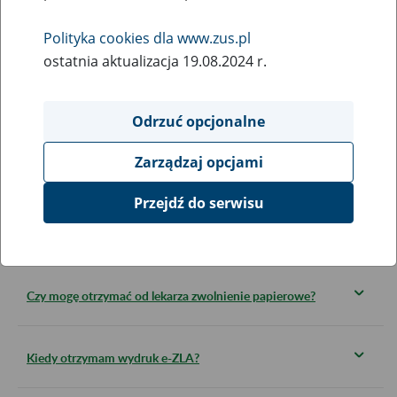
Pytania dotyczące elektronicznych zwolnień lekarskich można
przesyłać na adres
cot@zus.pl
.
Polityka cookies dla www.zus.pl
ostatnia aktualizacja 19.08.2024 r.
Szczegółowe wyjaśnienia dotyczące elektronicznych zwolnień
lekarskich znajdziesz w
bazie wiedzy
.
Odrzuć opcjonalne
Czy wydruk e- ZLA trzeba doręczyć pracodawcy?
Zarządzaj opcjami
Przejdź do serwisu
Lekarz/asystent medyczny wystawił mi e-ZLA. Kiedy
powinienem wystąpić z wnioskiem o zasiłek?
Czy mogę otrzymać od lekarza zwolnienie papierowe?
Kiedy otrzymam wydruk e-ZLA?