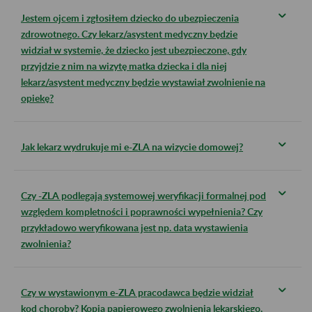
Jestem ojcem i zgłosiłem dziecko do ubezpieczenia
zdrowotnego. Czy lekarz/asystent medyczny będzie
widział w systemie, że dziecko jest ubezpieczone, gdy
przyjdzie z nim na wizytę matka dziecka i dla niej
lekarz/asystent medyczny będzie wystawiał zwolnienie na
opiekę?
Jak lekarz wydrukuje mi e-ZLA na wizycie domowej?
Czy -ZLA podlegają systemowej weryfikacji formalnej pod
względem kompletności i poprawności wypełnienia? Czy
przykładowo weryfikowana jest np. data wystawienia
zwolnienia?
Czy w wystawionym e-ZLA pracodawca będzie widział
kod choroby? Kopia papierowego zwolnienia lekarskiego,