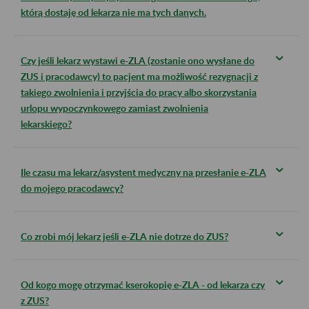
którą dostaję od lekarza nie ma tych danych.
Czy jeśli lekarz wystawi e-ZLA (zostanie ono wysłane do
ZUS i pracodawcy) to pacjent ma możliwość rezygnacji z
takiego zwolnienia i przyjścia do pracy albo skorzystania
urlopu wypoczynkowego zamiast zwolnienia
lekarskiego?
Ile czasu ma lekarz/asystent medyczny na przesłanie e-ZLA
do mojego pracodawcy?
Co zrobi mój lekarz jeśli e-ZLA nie dotrze do ZUS?
Od kogo mogę otrzymać kserokopię e-ZLA - od lekarza czy
z ZUS?