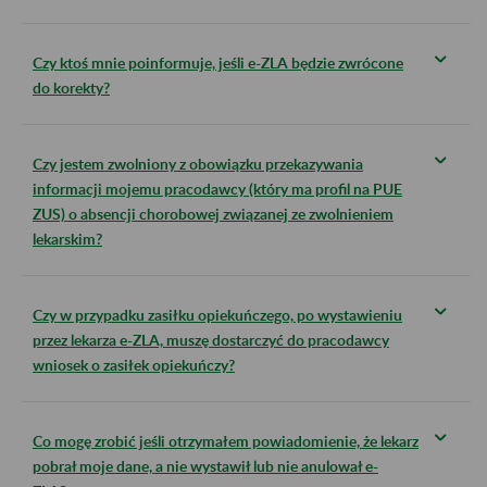
Czy ktoś mnie poinformuje, jeśli e-ZLA będzie zwrócone
do korekty?
Czy jestem zwolniony z obowiązku przekazywania
informacji mojemu pracodawcy (który ma profil na PUE
ZUS) o absencji chorobowej związanej ze zwolnieniem
lekarskim?
Czy w przypadku zasiłku opiekuńczego, po wystawieniu
przez lekarza e-ZLA, muszę dostarczyć do pracodawcy
wniosek o zasiłek opiekuńczy?
Co mogę zrobić jeśli otrzymałem powiadomienie, że lekarz
pobrał moje dane, a nie wystawił lub nie anulował e-