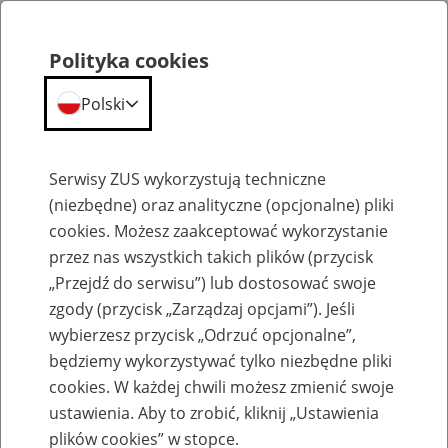
Polityka cookies
Polski
Menu
Szukaj
Serwisy ZUS wykorzystują techniczne
(niezbędne) oraz analityczne (opcjonalne) pliki
cookies. Możesz zaakceptować wykorzystanie
Najczęściej zadawane pytania e-ZLA
przez nas wszystkich takich plików (przycisk
„Przejdź do serwisu”) lub dostosować swoje
zgody (przycisk „Zarządzaj opcjami”). Jeśli
wybierzesz przycisk „Odrzuć opcjonalne”,
będziemy wykorzystywać tylko niezbędne pliki
Najczęściej zadawane pytania
cookies. W każdej chwili możesz zmienić swoje
dotyczące e-ZLA - pacjent
ustawienia. Aby to zrobić, kliknij „Ustawienia
plików cookies” w stopce.